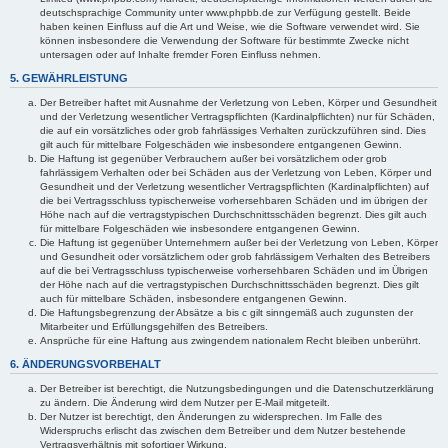
deutschsprachige Community unter www.phpbb.de zur Verfügung gestellt. Beide
haben keinen Einfluss auf die Art und Weise, wie die Software verwendet wird. Sie
können insbesondere die Verwendung der Software für bestimmte Zwecke nicht
untersagen oder auf Inhalte fremder Foren Einfluss nehmen.
5. GEWÄHRLEISTUNG
Der Betreiber haftet mit Ausnahme der Verletzung von Leben, Körper und Gesundheit
und der Verletzung wesentlicher Vertragspflichten (Kardinalpflichten) nur für Schäden,
die auf ein vorsätzliches oder grob fahrlässiges Verhalten zurückzuführen sind. Dies
gilt auch für mittelbare Folgeschäden wie insbesondere entgangenen Gewinn.
Die Haftung ist gegenüber Verbrauchern außer bei vorsätzlichem oder grob
fahrlässigem Verhalten oder bei Schäden aus der Verletzung von Leben, Körper und
Gesundheit und der Verletzung wesentlicher Vertragspflichten (Kardinalpflichten) auf
die bei Vertragsschluss typischerweise vorhersehbaren Schäden und im übrigen der
Höhe nach auf die vertragstypischen Durchschnittsschäden begrenzt. Dies gilt auch
für mittelbare Folgeschäden wie insbesondere entgangenen Gewinn.
Die Haftung ist gegenüber Unternehmern außer bei der Verletzung von Leben, Körper
und Gesundheit oder vorsätzlichem oder grob fahrlässigem Verhalten des Betreibers
auf die bei Vertragsschluss typischerweise vorhersehbaren Schäden und im Übrigen
der Höhe nach auf die vertragstypischen Durchschnittsschäden begrenzt. Dies gilt
auch für mittelbare Schäden, insbesondere entgangenen Gewinn.
Die Haftungsbegrenzung der Absätze a bis c gilt sinngemäß auch zugunsten der
Mitarbeiter und Erfüllungsgehilfen des Betreibers.
Ansprüche für eine Haftung aus zwingendem nationalem Recht bleiben unberührt.
6. ÄNDERUNGSVORBEHALT
Der Betreiber ist berechtigt, die Nutzungsbedingungen und die Datenschutzerklärung
zu ändern. Die Änderung wird dem Nutzer per E-Mail mitgeteilt.
Der Nutzer ist berechtigt, den Änderungen zu widersprechen. Im Falle des
Widerspruchs erlischt das zwischen dem Betreiber und dem Nutzer bestehende
Vertragsverhältnis mit sofortiger Wirkung.