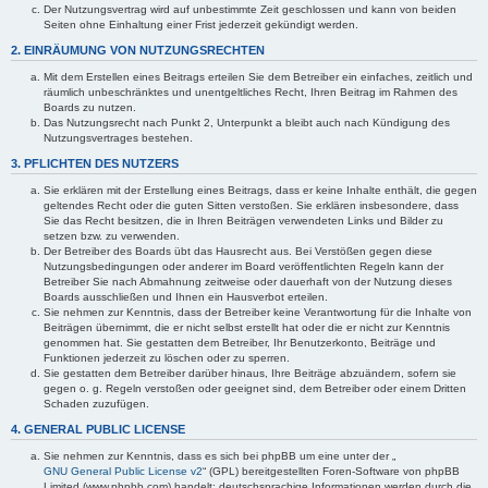
Der Nutzungsvertrag wird auf unbestimmte Zeit geschlossen und kann von beiden
Seiten ohne Einhaltung einer Frist jederzeit gekündigt werden.
2. EINRÄUMUNG VON NUTZUNGSRECHTEN
Mit dem Erstellen eines Beitrags erteilen Sie dem Betreiber ein einfaches, zeitlich und
räumlich unbeschränktes und unentgeltliches Recht, Ihren Beitrag im Rahmen des
Boards zu nutzen.
Das Nutzungsrecht nach Punkt 2, Unterpunkt a bleibt auch nach Kündigung des
Nutzungsvertrages bestehen.
3. PFLICHTEN DES NUTZERS
Sie erklären mit der Erstellung eines Beitrags, dass er keine Inhalte enthält, die gegen
geltendes Recht oder die guten Sitten verstoßen. Sie erklären insbesondere, dass
Sie das Recht besitzen, die in Ihren Beiträgen verwendeten Links und Bilder zu
setzen bzw. zu verwenden.
Der Betreiber des Boards übt das Hausrecht aus. Bei Verstößen gegen diese
Nutzungsbedingungen oder anderer im Board veröffentlichten Regeln kann der
Betreiber Sie nach Abmahnung zeitweise oder dauerhaft von der Nutzung dieses
Boards ausschließen und Ihnen ein Hausverbot erteilen.
Sie nehmen zur Kenntnis, dass der Betreiber keine Verantwortung für die Inhalte von
Beiträgen übernimmt, die er nicht selbst erstellt hat oder die er nicht zur Kenntnis
genommen hat. Sie gestatten dem Betreiber, Ihr Benutzerkonto, Beiträge und
Funktionen jederzeit zu löschen oder zu sperren.
Sie gestatten dem Betreiber darüber hinaus, Ihre Beiträge abzuändern, sofern sie
gegen o. g. Regeln verstoßen oder geeignet sind, dem Betreiber oder einem Dritten
Schaden zuzufügen.
4. GENERAL PUBLIC LICENSE
Sie nehmen zur Kenntnis, dass es sich bei phpBB um eine unter der „
GNU General Public License v2
“ (GPL) bereitgestellten Foren-Software von phpBB
Limited (www.phpbb.com) handelt; deutschsprachige Informationen werden durch die