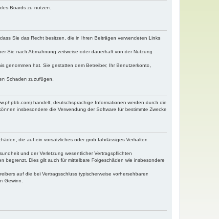
n des Boards zu nutzen.
, dass Sie das Recht besitzen, die in Ihren Beiträgen verwendeten Links
iber Sie nach Abmahnung zeitweise oder dauerhaft von der Nutzung
ntnis genommen hat. Sie gestatten dem Betreiber, Ihr Benutzerkonto,
tten Schaden zuzufügen.
www.phpbb.com) handelt; deutschsprachige Informationen werden durch die
e können insbesondere die Verwendung der Software für bestimmte Zwecke
häden, die auf ein vorsätzliches oder grob fahrlässiges Verhalten
undheit und der Verletzung wesentlicher Vertragspflichten
n begrenzt. Dies gilt auch für mittelbare Folgeschäden wie insbesondere
eibers auf die bei Vertragsschluss typischerweise vorhersehbaren
en Gewinn.