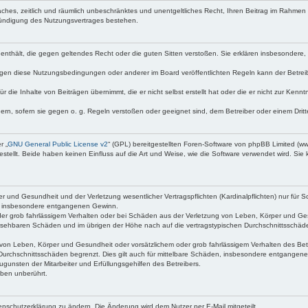
nfaches, zeitlich und räumlich unbeschränktes und unentgeltliches Recht, Ihren Beitrag im Rahme
Kündigung des Nutzungsvertrages bestehen.
te enthält, die gegen geltendes Recht oder die guten Sitten verstoßen. Sie erklären insbesondere
egen diese Nutzungsbedingungen oder anderer im Board veröffentlichten Regeln kann der Betre
 die Inhalte von Beiträgen übernimmt, die er nicht selbst erstellt hat oder die er nicht zur Ken
dern, sofern sie gegen o. g. Regeln verstoßen oder geeignet sind, dem Betreiber oder einem Dri
r „
GNU General Public License v2
“ (GPL) bereitgestellten Foren-Software von phpBB Limited (
ellt. Beide haben keinen Einfluss auf die Art und Weise, wie die Software verwendet wird. Si
 und Gesundheit und der Verletzung wesentlicher Vertragspflichten (Kardinalpflichten) nur für Sc
wie insbesondere entgangenen Gewinn.
der grob fahrlässigem Verhalten oder bei Schäden aus der Verletzung von Leben, Körper und Ges
rhersehbaren Schäden und im übrigen der Höhe nach auf die vertragstypischen Durchschnittsschäde
von Leben, Körper und Gesundheit oder vorsätzlichem oder grob fahrlässigem Verhalten des Betr
Durchschnittsschäden begrenzt. Dies gilt auch für mittelbare Schäden, insbesondere entgangen
gunsten der Mitarbeiter und Erfüllungsgehilfen des Betreibers.
ben unberührt.
enschutzerklärung zu ändern. Die Änderung wird dem Nutzer per E-Mail mitgeteilt.