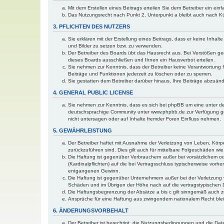
Mit dem Erstellen eines Beitrags erteilen Sie dem Betreiber ein ei
Das Nutzungsrecht nach Punkt 2, Unterpunkt a bleibt auch nach 
3. PFLICHTEN DES NUTZERS
Sie erklären mit der Erstellung eines Beitrags, dass er keine Inhal
und Bilder zu setzen bzw. zu verwenden.
Der Betreiber des Boards übt das Hausrecht aus. Bei Verstößen g
dieses Boards ausschließen und Ihnen ein Hausverbot erteilen.
Sie nehmen zur Kenntnis, dass der Betreiber keine Verantwortung für
Beiträge und Funktionen jederzeit zu löschen oder zu sperren.
Sie gestatten dem Betreiber darüber hinaus, Ihre Beiträge abzuän
4. GENERAL PUBLIC LICENSE
Sie nehmen zur Kenntnis, dass es sich bei phpBB um eine unter de
deutschsprachige Community unter www.phpbb.de zur Verfügung gest
nicht untersagen oder auf Inhalte fremder Foren Einfluss nehmen.
5. GEWÄHRLEISTUNG
Der Betreiber haftet mit Ausnahme der Verletzung von Leben, Körper
zurückzuführen sind. Dies gilt auch für mittelbare Folgeschäden 
Die Haftung ist gegenüber Verbrauchern außer bei vorsätzlichem o
(Kardinalpflichten) auf die bei Vertragsschluss typischerweise vo
entgangenen Gewinn.
Die Haftung ist gegenüber Unternehmern außer bei der Verletzung 
Schäden und im Übrigen der Höhe nach auf die vertragstypischen 
Die Haftungsbegrenzung der Absätze a bis c gilt sinngemäß auch zu
Ansprüche für eine Haftung aus zwingendem nationalem Recht blei
6. ÄNDERUNGSVORBEHALT
Der Betreiber ist berechtigt, die Nutzungsbedingungen und die Dat