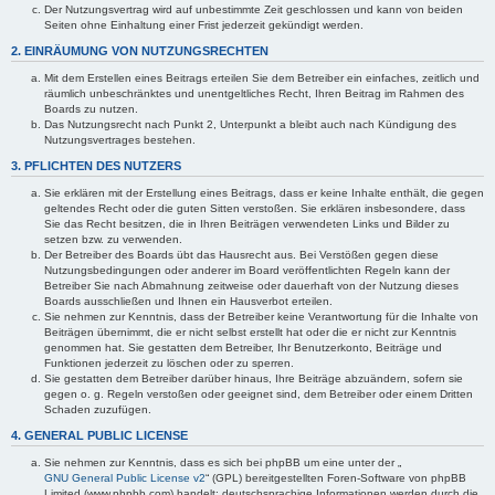
Der Nutzungsvertrag wird auf unbestimmte Zeit geschlossen und kann von beiden
Seiten ohne Einhaltung einer Frist jederzeit gekündigt werden.
2. EINRÄUMUNG VON NUTZUNGSRECHTEN
Mit dem Erstellen eines Beitrags erteilen Sie dem Betreiber ein einfaches, zeitlich und
räumlich unbeschränktes und unentgeltliches Recht, Ihren Beitrag im Rahmen des
Boards zu nutzen.
Das Nutzungsrecht nach Punkt 2, Unterpunkt a bleibt auch nach Kündigung des
Nutzungsvertrages bestehen.
3. PFLICHTEN DES NUTZERS
Sie erklären mit der Erstellung eines Beitrags, dass er keine Inhalte enthält, die gegen
geltendes Recht oder die guten Sitten verstoßen. Sie erklären insbesondere, dass
Sie das Recht besitzen, die in Ihren Beiträgen verwendeten Links und Bilder zu
setzen bzw. zu verwenden.
Der Betreiber des Boards übt das Hausrecht aus. Bei Verstößen gegen diese
Nutzungsbedingungen oder anderer im Board veröffentlichten Regeln kann der
Betreiber Sie nach Abmahnung zeitweise oder dauerhaft von der Nutzung dieses
Boards ausschließen und Ihnen ein Hausverbot erteilen.
Sie nehmen zur Kenntnis, dass der Betreiber keine Verantwortung für die Inhalte von
Beiträgen übernimmt, die er nicht selbst erstellt hat oder die er nicht zur Kenntnis
genommen hat. Sie gestatten dem Betreiber, Ihr Benutzerkonto, Beiträge und
Funktionen jederzeit zu löschen oder zu sperren.
Sie gestatten dem Betreiber darüber hinaus, Ihre Beiträge abzuändern, sofern sie
gegen o. g. Regeln verstoßen oder geeignet sind, dem Betreiber oder einem Dritten
Schaden zuzufügen.
4. GENERAL PUBLIC LICENSE
Sie nehmen zur Kenntnis, dass es sich bei phpBB um eine unter der „
GNU General Public License v2
“ (GPL) bereitgestellten Foren-Software von phpBB
Limited (www.phpbb.com) handelt; deutschsprachige Informationen werden durch die