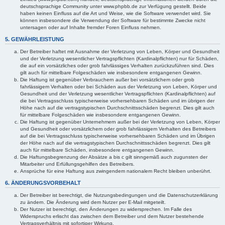
deutschsprachige Community unter www.phpbb.de zur Verfügung gestellt. Beide
haben keinen Einfluss auf die Art und Weise, wie die Software verwendet wird. Sie
können insbesondere die Verwendung der Software für bestimmte Zwecke nicht
untersagen oder auf Inhalte fremder Foren Einfluss nehmen.
5. GEWÄHRLEISTUNG
Der Betreiber haftet mit Ausnahme der Verletzung von Leben, Körper und Gesundheit
und der Verletzung wesentlicher Vertragspflichten (Kardinalpflichten) nur für Schäden,
die auf ein vorsätzliches oder grob fahrlässiges Verhalten zurückzuführen sind. Dies
gilt auch für mittelbare Folgeschäden wie insbesondere entgangenen Gewinn.
Die Haftung ist gegenüber Verbrauchern außer bei vorsätzlichem oder grob
fahrlässigem Verhalten oder bei Schäden aus der Verletzung von Leben, Körper und
Gesundheit und der Verletzung wesentlicher Vertragspflichten (Kardinalpflichten) auf
die bei Vertragsschluss typischerweise vorhersehbaren Schäden und im übrigen der
Höhe nach auf die vertragstypischen Durchschnittsschäden begrenzt. Dies gilt auch
für mittelbare Folgeschäden wie insbesondere entgangenen Gewinn.
Die Haftung ist gegenüber Unternehmern außer bei der Verletzung von Leben, Körper
und Gesundheit oder vorsätzlichem oder grob fahrlässigem Verhalten des Betreibers
auf die bei Vertragsschluss typischerweise vorhersehbaren Schäden und im Übrigen
der Höhe nach auf die vertragstypischen Durchschnittsschäden begrenzt. Dies gilt
auch für mittelbare Schäden, insbesondere entgangenen Gewinn.
Die Haftungsbegrenzung der Absätze a bis c gilt sinngemäß auch zugunsten der
Mitarbeiter und Erfüllungsgehilfen des Betreibers.
Ansprüche für eine Haftung aus zwingendem nationalem Recht bleiben unberührt.
6. ÄNDERUNGSVORBEHALT
Der Betreiber ist berechtigt, die Nutzungsbedingungen und die Datenschutzerklärung
zu ändern. Die Änderung wird dem Nutzer per E-Mail mitgeteilt.
Der Nutzer ist berechtigt, den Änderungen zu widersprechen. Im Falle des
Widerspruchs erlischt das zwischen dem Betreiber und dem Nutzer bestehende
Vertragsverhältnis mit sofortiger Wirkung.