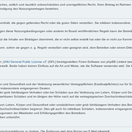
nfaches, zeitlich und räumlich unbeschränktes und unentgeltliches Recht, Ihren Beitrag im Rahme
Kündigung des Nutzungsvertrages bestehen.
te enthält, die gegen geltendes Recht oder die guten Sitten verstoßen. Sie erklären insbesondere
egen diese Nutzungsbedingungen oder anderer im Board veröffentlichten Regeln kann der Betre
 die Inhalte von Beiträgen übernimmt, die er nicht selbst erstellt hat oder die er nicht zur Ken
dern, sofern sie gegen o. g. Regeln verstoßen oder geeignet sind, dem Betreiber oder einem Dri
r „
GNU General Public License v2
“ (GPL) bereitgestellten Foren-Software von phpBB Limited (
ellt. Beide haben keinen Einfluss auf die Art und Weise, wie die Software verwendet wird. Si
 und Gesundheit und der Verletzung wesentlicher Vertragspflichten (Kardinalpflichten) nur für Sc
wie insbesondere entgangenen Gewinn.
der grob fahrlässigem Verhalten oder bei Schäden aus der Verletzung von Leben, Körper und Ges
rhersehbaren Schäden und im übrigen der Höhe nach auf die vertragstypischen Durchschnittsschäde
von Leben, Körper und Gesundheit oder vorsätzlichem oder grob fahrlässigem Verhalten des Betr
Durchschnittsschäden begrenzt. Dies gilt auch für mittelbare Schäden, insbesondere entgangen
gunsten der Mitarbeiter und Erfüllungsgehilfen des Betreibers.
ben unberührt.
enschutzerklärung zu ändern. Die Änderung wird dem Nutzer per E-Mail mitgeteilt.