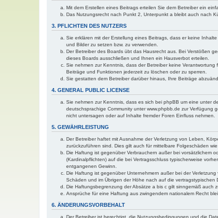
Mit dem Erstellen eines Beitrags erteilen Sie dem Betreiber ein ei
Das Nutzungsrecht nach Punkt 2, Unterpunkt a bleibt auch nach 
3. PFLICHTEN DES NUTZERS
Sie erklären mit der Erstellung eines Beitrags, dass er keine Inhal
und Bilder zu setzen bzw. zu verwenden.
Der Betreiber des Boards übt das Hausrecht aus. Bei Verstößen g
dieses Boards ausschließen und Ihnen ein Hausverbot erteilen.
Sie nehmen zur Kenntnis, dass der Betreiber keine Verantwortung für
Beiträge und Funktionen jederzeit zu löschen oder zu sperren.
Sie gestatten dem Betreiber darüber hinaus, Ihre Beiträge abzuän
4. GENERAL PUBLIC LICENSE
Sie nehmen zur Kenntnis, dass es sich bei phpBB um eine unter de
deutschsprachige Community unter www.phpbb.de zur Verfügung gest
nicht untersagen oder auf Inhalte fremder Foren Einfluss nehmen.
5. GEWÄHRLEISTUNG
Der Betreiber haftet mit Ausnahme der Verletzung von Leben, Körper
zurückzuführen sind. Dies gilt auch für mittelbare Folgeschäden 
Die Haftung ist gegenüber Verbrauchern außer bei vorsätzlichem o
(Kardinalpflichten) auf die bei Vertragsschluss typischerweise vo
entgangenen Gewinn.
Die Haftung ist gegenüber Unternehmern außer bei der Verletzung 
Schäden und im Übrigen der Höhe nach auf die vertragstypischen 
Die Haftungsbegrenzung der Absätze a bis c gilt sinngemäß auch zu
Ansprüche für eine Haftung aus zwingendem nationalem Recht blei
6. ÄNDERUNGSVORBEHALT
Der Betreiber ist berechtigt, die Nutzungsbedingungen und die Dat