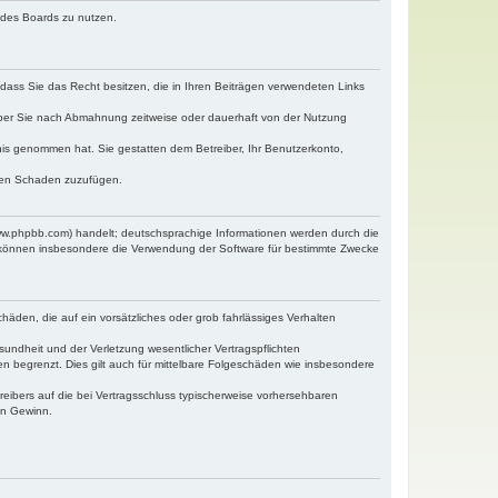
n des Boards zu nutzen.
, dass Sie das Recht besitzen, die in Ihren Beiträgen verwendeten Links
iber Sie nach Abmahnung zeitweise oder dauerhaft von der Nutzung
ntnis genommen hat. Sie gestatten dem Betreiber, Ihr Benutzerkonto,
tten Schaden zuzufügen.
www.phpbb.com) handelt; deutschsprachige Informationen werden durch die
e können insbesondere die Verwendung der Software für bestimmte Zwecke
häden, die auf ein vorsätzliches oder grob fahrlässiges Verhalten
undheit und der Verletzung wesentlicher Vertragspflichten
n begrenzt. Dies gilt auch für mittelbare Folgeschäden wie insbesondere
eibers auf die bei Vertragsschluss typischerweise vorhersehbaren
en Gewinn.