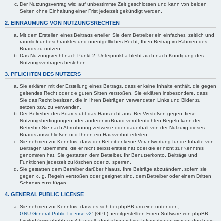
Der Nutzungsvertrag wird auf unbestimmte Zeit geschlossen und kann von beiden
Seiten ohne Einhaltung einer Frist jederzeit gekündigt werden.
2. EINRÄUMUNG VON NUTZUNGSRECHTEN
Mit dem Erstellen eines Beitrags erteilen Sie dem Betreiber ein einfaches, zeitlich und
räumlich unbeschränktes und unentgeltliches Recht, Ihren Beitrag im Rahmen des
Boards zu nutzen.
Das Nutzungsrecht nach Punkt 2, Unterpunkt a bleibt auch nach Kündigung des
Nutzungsvertrages bestehen.
3. PFLICHTEN DES NUTZERS
Sie erklären mit der Erstellung eines Beitrags, dass er keine Inhalte enthält, die gegen
geltendes Recht oder die guten Sitten verstoßen. Sie erklären insbesondere, dass
Sie das Recht besitzen, die in Ihren Beiträgen verwendeten Links und Bilder zu
setzen bzw. zu verwenden.
Der Betreiber des Boards übt das Hausrecht aus. Bei Verstößen gegen diese
Nutzungsbedingungen oder anderer im Board veröffentlichten Regeln kann der
Betreiber Sie nach Abmahnung zeitweise oder dauerhaft von der Nutzung dieses
Boards ausschließen und Ihnen ein Hausverbot erteilen.
Sie nehmen zur Kenntnis, dass der Betreiber keine Verantwortung für die Inhalte von
Beiträgen übernimmt, die er nicht selbst erstellt hat oder die er nicht zur Kenntnis
genommen hat. Sie gestatten dem Betreiber, Ihr Benutzerkonto, Beiträge und
Funktionen jederzeit zu löschen oder zu sperren.
Sie gestatten dem Betreiber darüber hinaus, Ihre Beiträge abzuändern, sofern sie
gegen o. g. Regeln verstoßen oder geeignet sind, dem Betreiber oder einem Dritten
Schaden zuzufügen.
4. GENERAL PUBLIC LICENSE
Sie nehmen zur Kenntnis, dass es sich bei phpBB um eine unter der „
GNU General Public License v2
“ (GPL) bereitgestellten Foren-Software von phpBB
Limited (www.phpbb.com) handelt; deutschsprachige Informationen werden durch die