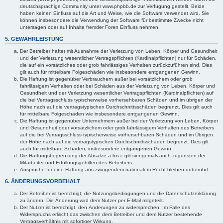
deutschsprachige Community unter www.phpbb.de zur Verfügung gestellt. Beide
haben keinen Einfluss auf die Art und Weise, wie die Software verwendet wird. Sie
können insbesondere die Verwendung der Software für bestimmte Zwecke nicht
untersagen oder auf Inhalte fremder Foren Einfluss nehmen.
5. GEWÄHRLEISTUNG
Der Betreiber haftet mit Ausnahme der Verletzung von Leben, Körper und Gesundheit
und der Verletzung wesentlicher Vertragspflichten (Kardinalpflichten) nur für Schäden,
die auf ein vorsätzliches oder grob fahrlässiges Verhalten zurückzuführen sind. Dies
gilt auch für mittelbare Folgeschäden wie insbesondere entgangenen Gewinn.
Die Haftung ist gegenüber Verbrauchern außer bei vorsätzlichem oder grob
fahrlässigem Verhalten oder bei Schäden aus der Verletzung von Leben, Körper und
Gesundheit und der Verletzung wesentlicher Vertragspflichten (Kardinalpflichten) auf
die bei Vertragsschluss typischerweise vorhersehbaren Schäden und im übrigen der
Höhe nach auf die vertragstypischen Durchschnittsschäden begrenzt. Dies gilt auch
für mittelbare Folgeschäden wie insbesondere entgangenen Gewinn.
Die Haftung ist gegenüber Unternehmern außer bei der Verletzung von Leben, Körper
und Gesundheit oder vorsätzlichem oder grob fahrlässigem Verhalten des Betreibers
auf die bei Vertragsschluss typischerweise vorhersehbaren Schäden und im Übrigen
der Höhe nach auf die vertragstypischen Durchschnittsschäden begrenzt. Dies gilt
auch für mittelbare Schäden, insbesondere entgangenen Gewinn.
Die Haftungsbegrenzung der Absätze a bis c gilt sinngemäß auch zugunsten der
Mitarbeiter und Erfüllungsgehilfen des Betreibers.
Ansprüche für eine Haftung aus zwingendem nationalem Recht bleiben unberührt.
6. ÄNDERUNGSVORBEHALT
Der Betreiber ist berechtigt, die Nutzungsbedingungen und die Datenschutzerklärung
zu ändern. Die Änderung wird dem Nutzer per E-Mail mitgeteilt.
Der Nutzer ist berechtigt, den Änderungen zu widersprechen. Im Falle des
Widerspruchs erlischt das zwischen dem Betreiber und dem Nutzer bestehende
Vertragsverhältnis mit sofortiger Wirkung.