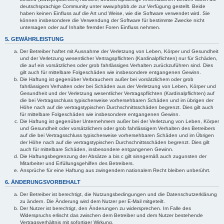
deutschsprachige Community unter www.phpbb.de zur Verfügung gestellt. Beide
haben keinen Einfluss auf die Art und Weise, wie die Software verwendet wird. Sie
können insbesondere die Verwendung der Software für bestimmte Zwecke nicht
untersagen oder auf Inhalte fremder Foren Einfluss nehmen.
5. GEWÄHRLEISTUNG
Der Betreiber haftet mit Ausnahme der Verletzung von Leben, Körper und Gesundheit
und der Verletzung wesentlicher Vertragspflichten (Kardinalpflichten) nur für Schäden,
die auf ein vorsätzliches oder grob fahrlässiges Verhalten zurückzuführen sind. Dies
gilt auch für mittelbare Folgeschäden wie insbesondere entgangenen Gewinn.
Die Haftung ist gegenüber Verbrauchern außer bei vorsätzlichem oder grob
fahrlässigem Verhalten oder bei Schäden aus der Verletzung von Leben, Körper und
Gesundheit und der Verletzung wesentlicher Vertragspflichten (Kardinalpflichten) auf
die bei Vertragsschluss typischerweise vorhersehbaren Schäden und im übrigen der
Höhe nach auf die vertragstypischen Durchschnittsschäden begrenzt. Dies gilt auch
für mittelbare Folgeschäden wie insbesondere entgangenen Gewinn.
Die Haftung ist gegenüber Unternehmern außer bei der Verletzung von Leben, Körper
und Gesundheit oder vorsätzlichem oder grob fahrlässigem Verhalten des Betreibers
auf die bei Vertragsschluss typischerweise vorhersehbaren Schäden und im Übrigen
der Höhe nach auf die vertragstypischen Durchschnittsschäden begrenzt. Dies gilt
auch für mittelbare Schäden, insbesondere entgangenen Gewinn.
Die Haftungsbegrenzung der Absätze a bis c gilt sinngemäß auch zugunsten der
Mitarbeiter und Erfüllungsgehilfen des Betreibers.
Ansprüche für eine Haftung aus zwingendem nationalem Recht bleiben unberührt.
6. ÄNDERUNGSVORBEHALT
Der Betreiber ist berechtigt, die Nutzungsbedingungen und die Datenschutzerklärung
zu ändern. Die Änderung wird dem Nutzer per E-Mail mitgeteilt.
Der Nutzer ist berechtigt, den Änderungen zu widersprechen. Im Falle des
Widerspruchs erlischt das zwischen dem Betreiber und dem Nutzer bestehende
Vertragsverhältnis mit sofortiger Wirkung.