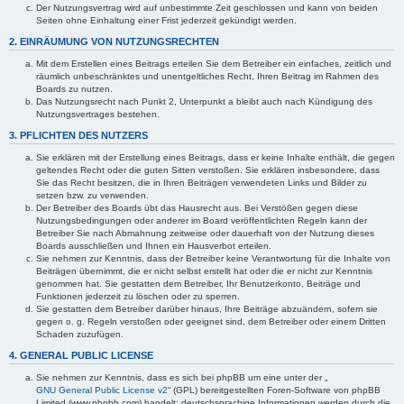
Der Nutzungsvertrag wird auf unbestimmte Zeit geschlossen und kann von beiden
Seiten ohne Einhaltung einer Frist jederzeit gekündigt werden.
2. EINRÄUMUNG VON NUTZUNGSRECHTEN
Mit dem Erstellen eines Beitrags erteilen Sie dem Betreiber ein einfaches, zeitlich und
räumlich unbeschränktes und unentgeltliches Recht, Ihren Beitrag im Rahmen des
Boards zu nutzen.
Das Nutzungsrecht nach Punkt 2, Unterpunkt a bleibt auch nach Kündigung des
Nutzungsvertrages bestehen.
3. PFLICHTEN DES NUTZERS
Sie erklären mit der Erstellung eines Beitrags, dass er keine Inhalte enthält, die gegen
geltendes Recht oder die guten Sitten verstoßen. Sie erklären insbesondere, dass
Sie das Recht besitzen, die in Ihren Beiträgen verwendeten Links und Bilder zu
setzen bzw. zu verwenden.
Der Betreiber des Boards übt das Hausrecht aus. Bei Verstößen gegen diese
Nutzungsbedingungen oder anderer im Board veröffentlichten Regeln kann der
Betreiber Sie nach Abmahnung zeitweise oder dauerhaft von der Nutzung dieses
Boards ausschließen und Ihnen ein Hausverbot erteilen.
Sie nehmen zur Kenntnis, dass der Betreiber keine Verantwortung für die Inhalte von
Beiträgen übernimmt, die er nicht selbst erstellt hat oder die er nicht zur Kenntnis
genommen hat. Sie gestatten dem Betreiber, Ihr Benutzerkonto, Beiträge und
Funktionen jederzeit zu löschen oder zu sperren.
Sie gestatten dem Betreiber darüber hinaus, Ihre Beiträge abzuändern, sofern sie
gegen o. g. Regeln verstoßen oder geeignet sind, dem Betreiber oder einem Dritten
Schaden zuzufügen.
4. GENERAL PUBLIC LICENSE
Sie nehmen zur Kenntnis, dass es sich bei phpBB um eine unter der „
GNU General Public License v2
“ (GPL) bereitgestellten Foren-Software von phpBB
Limited (www.phpbb.com) handelt; deutschsprachige Informationen werden durch die