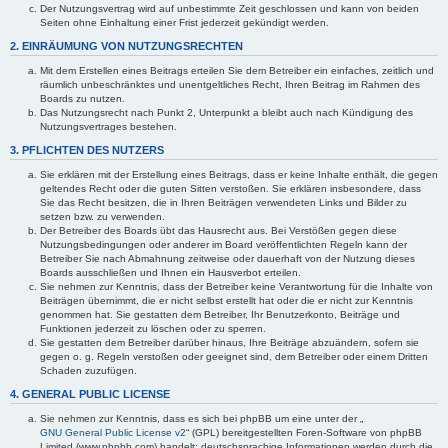
Der Nutzungsvertrag wird auf unbestimmte Zeit geschlossen und kann von beiden
Seiten ohne Einhaltung einer Frist jederzeit gekündigt werden.
2. EINRÄUMUNG VON NUTZUNGSRECHTEN
Mit dem Erstellen eines Beitrags erteilen Sie dem Betreiber ein einfaches, zeitlich und
räumlich unbeschränktes und unentgeltliches Recht, Ihren Beitrag im Rahmen des
Boards zu nutzen.
Das Nutzungsrecht nach Punkt 2, Unterpunkt a bleibt auch nach Kündigung des
Nutzungsvertrages bestehen.
3. PFLICHTEN DES NUTZERS
Sie erklären mit der Erstellung eines Beitrags, dass er keine Inhalte enthält, die gegen
geltendes Recht oder die guten Sitten verstoßen. Sie erklären insbesondere, dass
Sie das Recht besitzen, die in Ihren Beiträgen verwendeten Links und Bilder zu
setzen bzw. zu verwenden.
Der Betreiber des Boards übt das Hausrecht aus. Bei Verstößen gegen diese
Nutzungsbedingungen oder anderer im Board veröffentlichten Regeln kann der
Betreiber Sie nach Abmahnung zeitweise oder dauerhaft von der Nutzung dieses
Boards ausschließen und Ihnen ein Hausverbot erteilen.
Sie nehmen zur Kenntnis, dass der Betreiber keine Verantwortung für die Inhalte von
Beiträgen übernimmt, die er nicht selbst erstellt hat oder die er nicht zur Kenntnis
genommen hat. Sie gestatten dem Betreiber, Ihr Benutzerkonto, Beiträge und
Funktionen jederzeit zu löschen oder zu sperren.
Sie gestatten dem Betreiber darüber hinaus, Ihre Beiträge abzuändern, sofern sie
gegen o. g. Regeln verstoßen oder geeignet sind, dem Betreiber oder einem Dritten
Schaden zuzufügen.
4. GENERAL PUBLIC LICENSE
Sie nehmen zur Kenntnis, dass es sich bei phpBB um eine unter der „
GNU General Public License v2
“ (GPL) bereitgestellten Foren-Software von phpBB
Limited (www.phpbb.com) handelt; deutschsprachige Informationen werden durch die