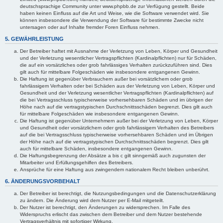
deutschsprachige Community unter www.phpbb.de zur Verfügung gestellt. Beide
haben keinen Einfluss auf die Art und Weise, wie die Software verwendet wird. Sie
können insbesondere die Verwendung der Software für bestimmte Zwecke nicht
untersagen oder auf Inhalte fremder Foren Einfluss nehmen.
5. GEWÄHRLEISTUNG
Der Betreiber haftet mit Ausnahme der Verletzung von Leben, Körper und Gesundheit
und der Verletzung wesentlicher Vertragspflichten (Kardinalpflichten) nur für Schäden,
die auf ein vorsätzliches oder grob fahrlässiges Verhalten zurückzuführen sind. Dies
gilt auch für mittelbare Folgeschäden wie insbesondere entgangenen Gewinn.
Die Haftung ist gegenüber Verbrauchern außer bei vorsätzlichem oder grob
fahrlässigem Verhalten oder bei Schäden aus der Verletzung von Leben, Körper und
Gesundheit und der Verletzung wesentlicher Vertragspflichten (Kardinalpflichten) auf
die bei Vertragsschluss typischerweise vorhersehbaren Schäden und im übrigen der
Höhe nach auf die vertragstypischen Durchschnittsschäden begrenzt. Dies gilt auch
für mittelbare Folgeschäden wie insbesondere entgangenen Gewinn.
Die Haftung ist gegenüber Unternehmern außer bei der Verletzung von Leben, Körper
und Gesundheit oder vorsätzlichem oder grob fahrlässigem Verhalten des Betreibers
auf die bei Vertragsschluss typischerweise vorhersehbaren Schäden und im Übrigen
der Höhe nach auf die vertragstypischen Durchschnittsschäden begrenzt. Dies gilt
auch für mittelbare Schäden, insbesondere entgangenen Gewinn.
Die Haftungsbegrenzung der Absätze a bis c gilt sinngemäß auch zugunsten der
Mitarbeiter und Erfüllungsgehilfen des Betreibers.
Ansprüche für eine Haftung aus zwingendem nationalem Recht bleiben unberührt.
6. ÄNDERUNGSVORBEHALT
Der Betreiber ist berechtigt, die Nutzungsbedingungen und die Datenschutzerklärung
zu ändern. Die Änderung wird dem Nutzer per E-Mail mitgeteilt.
Der Nutzer ist berechtigt, den Änderungen zu widersprechen. Im Falle des
Widerspruchs erlischt das zwischen dem Betreiber und dem Nutzer bestehende
Vertragsverhältnis mit sofortiger Wirkung.