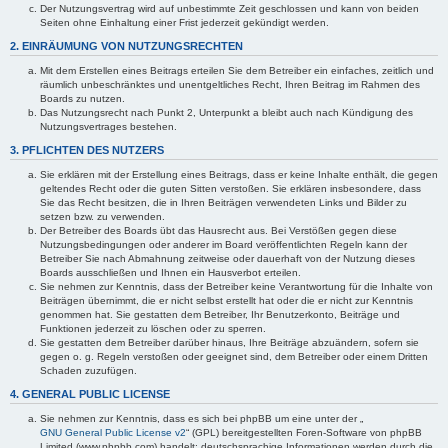
Der Nutzungsvertrag wird auf unbestimmte Zeit geschlossen und kann von beiden
Seiten ohne Einhaltung einer Frist jederzeit gekündigt werden.
2. EINRÄUMUNG VON NUTZUNGSRECHTEN
Mit dem Erstellen eines Beitrags erteilen Sie dem Betreiber ein einfaches, zeitlich und
räumlich unbeschränktes und unentgeltliches Recht, Ihren Beitrag im Rahmen des
Boards zu nutzen.
Das Nutzungsrecht nach Punkt 2, Unterpunkt a bleibt auch nach Kündigung des
Nutzungsvertrages bestehen.
3. PFLICHTEN DES NUTZERS
Sie erklären mit der Erstellung eines Beitrags, dass er keine Inhalte enthält, die gegen
geltendes Recht oder die guten Sitten verstoßen. Sie erklären insbesondere, dass
Sie das Recht besitzen, die in Ihren Beiträgen verwendeten Links und Bilder zu
setzen bzw. zu verwenden.
Der Betreiber des Boards übt das Hausrecht aus. Bei Verstößen gegen diese
Nutzungsbedingungen oder anderer im Board veröffentlichten Regeln kann der
Betreiber Sie nach Abmahnung zeitweise oder dauerhaft von der Nutzung dieses
Boards ausschließen und Ihnen ein Hausverbot erteilen.
Sie nehmen zur Kenntnis, dass der Betreiber keine Verantwortung für die Inhalte von
Beiträgen übernimmt, die er nicht selbst erstellt hat oder die er nicht zur Kenntnis
genommen hat. Sie gestatten dem Betreiber, Ihr Benutzerkonto, Beiträge und
Funktionen jederzeit zu löschen oder zu sperren.
Sie gestatten dem Betreiber darüber hinaus, Ihre Beiträge abzuändern, sofern sie
gegen o. g. Regeln verstoßen oder geeignet sind, dem Betreiber oder einem Dritten
Schaden zuzufügen.
4. GENERAL PUBLIC LICENSE
Sie nehmen zur Kenntnis, dass es sich bei phpBB um eine unter der „
GNU General Public License v2
“ (GPL) bereitgestellten Foren-Software von phpBB
Limited (www.phpbb.com) handelt; deutschsprachige Informationen werden durch die