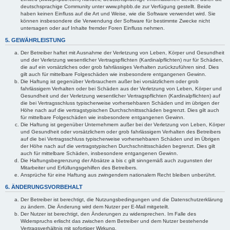
deutschsprachige Community unter www.phpbb.de zur Verfügung gestellt. Beide
haben keinen Einfluss auf die Art und Weise, wie die Software verwendet wird. Sie
können insbesondere die Verwendung der Software für bestimmte Zwecke nicht
untersagen oder auf Inhalte fremder Foren Einfluss nehmen.
5. GEWÄHRLEISTUNG
Der Betreiber haftet mit Ausnahme der Verletzung von Leben, Körper und Gesundheit
und der Verletzung wesentlicher Vertragspflichten (Kardinalpflichten) nur für Schäden,
die auf ein vorsätzliches oder grob fahrlässiges Verhalten zurückzuführen sind. Dies
gilt auch für mittelbare Folgeschäden wie insbesondere entgangenen Gewinn.
Die Haftung ist gegenüber Verbrauchern außer bei vorsätzlichem oder grob
fahrlässigem Verhalten oder bei Schäden aus der Verletzung von Leben, Körper und
Gesundheit und der Verletzung wesentlicher Vertragspflichten (Kardinalpflichten) auf
die bei Vertragsschluss typischerweise vorhersehbaren Schäden und im übrigen der
Höhe nach auf die vertragstypischen Durchschnittsschäden begrenzt. Dies gilt auch
für mittelbare Folgeschäden wie insbesondere entgangenen Gewinn.
Die Haftung ist gegenüber Unternehmern außer bei der Verletzung von Leben, Körper
und Gesundheit oder vorsätzlichem oder grob fahrlässigem Verhalten des Betreibers
auf die bei Vertragsschluss typischerweise vorhersehbaren Schäden und im Übrigen
der Höhe nach auf die vertragstypischen Durchschnittsschäden begrenzt. Dies gilt
auch für mittelbare Schäden, insbesondere entgangenen Gewinn.
Die Haftungsbegrenzung der Absätze a bis c gilt sinngemäß auch zugunsten der
Mitarbeiter und Erfüllungsgehilfen des Betreibers.
Ansprüche für eine Haftung aus zwingendem nationalem Recht bleiben unberührt.
6. ÄNDERUNGSVORBEHALT
Der Betreiber ist berechtigt, die Nutzungsbedingungen und die Datenschutzerklärung
zu ändern. Die Änderung wird dem Nutzer per E-Mail mitgeteilt.
Der Nutzer ist berechtigt, den Änderungen zu widersprechen. Im Falle des
Widerspruchs erlischt das zwischen dem Betreiber und dem Nutzer bestehende
Vertragsverhältnis mit sofortiger Wirkung.