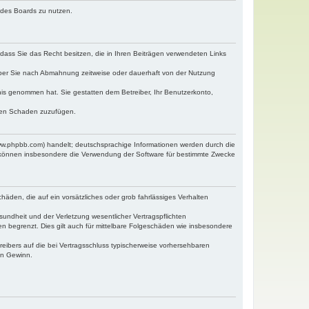
n des Boards zu nutzen.
, dass Sie das Recht besitzen, die in Ihren Beiträgen verwendeten Links
iber Sie nach Abmahnung zeitweise oder dauerhaft von der Nutzung
ntnis genommen hat. Sie gestatten dem Betreiber, Ihr Benutzerkonto,
tten Schaden zuzufügen.
www.phpbb.com) handelt; deutschsprachige Informationen werden durch die
e können insbesondere die Verwendung der Software für bestimmte Zwecke
häden, die auf ein vorsätzliches oder grob fahrlässiges Verhalten
undheit und der Verletzung wesentlicher Vertragspflichten
n begrenzt. Dies gilt auch für mittelbare Folgeschäden wie insbesondere
eibers auf die bei Vertragsschluss typischerweise vorhersehbaren
en Gewinn.