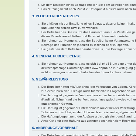
Mit dem Erstellen eines Beitrags erteilen Sie dem Betreiber ein ei
Das Nutzungsrecht nach Punkt 2, Unterpunkt a bleibt auch nach 
3. PFLICHTEN DES NUTZERS
Sie erklären mit der Erstellung eines Beitrags, dass er keine Inhal
und Bilder zu setzen bzw. zu verwenden.
Der Betreiber des Boards übt das Hausrecht aus. Bei Verstößen g
dieses Boards ausschließen und Ihnen ein Hausverbot erteilen.
Sie nehmen zur Kenntnis, dass der Betreiber keine Verantwortung für
Beiträge und Funktionen jederzeit zu löschen oder zu sperren.
Sie gestatten dem Betreiber darüber hinaus, Ihre Beiträge abzuän
4. GENERAL PUBLIC LICENSE
Sie nehmen zur Kenntnis, dass es sich bei phpBB um eine unter de
deutschsprachige Community unter www.phpbb.de zur Verfügung gest
nicht untersagen oder auf Inhalte fremder Foren Einfluss nehmen.
5. GEWÄHRLEISTUNG
Der Betreiber haftet mit Ausnahme der Verletzung von Leben, Körper
zurückzuführen sind. Dies gilt auch für mittelbare Folgeschäden 
Die Haftung ist gegenüber Verbrauchern außer bei vorsätzlichem o
(Kardinalpflichten) auf die bei Vertragsschluss typischerweise vo
entgangenen Gewinn.
Die Haftung ist gegenüber Unternehmern außer bei der Verletzung 
Schäden und im Übrigen der Höhe nach auf die vertragstypischen 
Die Haftungsbegrenzung der Absätze a bis c gilt sinngemäß auch zu
Ansprüche für eine Haftung aus zwingendem nationalem Recht blei
6. ÄNDERUNGSVORBEHALT
Der Betreiber ist berechtigt, die Nutzungsbedingungen und die Dat