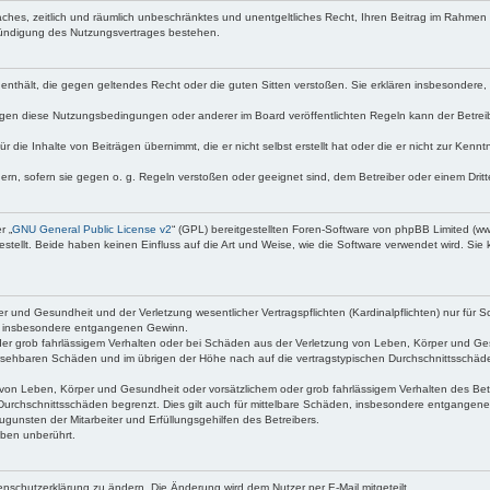
nfaches, zeitlich und räumlich unbeschränktes und unentgeltliches Recht, Ihren Beitrag im Rahme
Kündigung des Nutzungsvertrages bestehen.
te enthält, die gegen geltendes Recht oder die guten Sitten verstoßen. Sie erklären insbesondere
egen diese Nutzungsbedingungen oder anderer im Board veröffentlichten Regeln kann der Betre
 die Inhalte von Beiträgen übernimmt, die er nicht selbst erstellt hat oder die er nicht zur Ken
dern, sofern sie gegen o. g. Regeln verstoßen oder geeignet sind, dem Betreiber oder einem Dri
r „
GNU General Public License v2
“ (GPL) bereitgestellten Foren-Software von phpBB Limited (
ellt. Beide haben keinen Einfluss auf die Art und Weise, wie die Software verwendet wird. Si
 und Gesundheit und der Verletzung wesentlicher Vertragspflichten (Kardinalpflichten) nur für Sc
wie insbesondere entgangenen Gewinn.
der grob fahrlässigem Verhalten oder bei Schäden aus der Verletzung von Leben, Körper und Ges
rhersehbaren Schäden und im übrigen der Höhe nach auf die vertragstypischen Durchschnittsschäde
von Leben, Körper und Gesundheit oder vorsätzlichem oder grob fahrlässigem Verhalten des Betr
Durchschnittsschäden begrenzt. Dies gilt auch für mittelbare Schäden, insbesondere entgangen
gunsten der Mitarbeiter und Erfüllungsgehilfen des Betreibers.
ben unberührt.
enschutzerklärung zu ändern. Die Änderung wird dem Nutzer per E-Mail mitgeteilt.