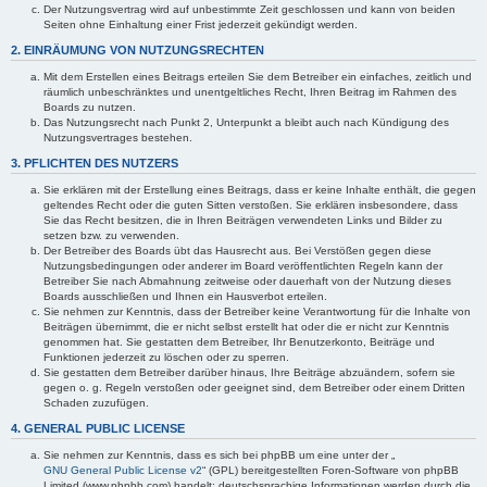
Der Nutzungsvertrag wird auf unbestimmte Zeit geschlossen und kann von beiden
Seiten ohne Einhaltung einer Frist jederzeit gekündigt werden.
2. EINRÄUMUNG VON NUTZUNGSRECHTEN
Mit dem Erstellen eines Beitrags erteilen Sie dem Betreiber ein einfaches, zeitlich und
räumlich unbeschränktes und unentgeltliches Recht, Ihren Beitrag im Rahmen des
Boards zu nutzen.
Das Nutzungsrecht nach Punkt 2, Unterpunkt a bleibt auch nach Kündigung des
Nutzungsvertrages bestehen.
3. PFLICHTEN DES NUTZERS
Sie erklären mit der Erstellung eines Beitrags, dass er keine Inhalte enthält, die gegen
geltendes Recht oder die guten Sitten verstoßen. Sie erklären insbesondere, dass
Sie das Recht besitzen, die in Ihren Beiträgen verwendeten Links und Bilder zu
setzen bzw. zu verwenden.
Der Betreiber des Boards übt das Hausrecht aus. Bei Verstößen gegen diese
Nutzungsbedingungen oder anderer im Board veröffentlichten Regeln kann der
Betreiber Sie nach Abmahnung zeitweise oder dauerhaft von der Nutzung dieses
Boards ausschließen und Ihnen ein Hausverbot erteilen.
Sie nehmen zur Kenntnis, dass der Betreiber keine Verantwortung für die Inhalte von
Beiträgen übernimmt, die er nicht selbst erstellt hat oder die er nicht zur Kenntnis
genommen hat. Sie gestatten dem Betreiber, Ihr Benutzerkonto, Beiträge und
Funktionen jederzeit zu löschen oder zu sperren.
Sie gestatten dem Betreiber darüber hinaus, Ihre Beiträge abzuändern, sofern sie
gegen o. g. Regeln verstoßen oder geeignet sind, dem Betreiber oder einem Dritten
Schaden zuzufügen.
4. GENERAL PUBLIC LICENSE
Sie nehmen zur Kenntnis, dass es sich bei phpBB um eine unter der „
GNU General Public License v2
“ (GPL) bereitgestellten Foren-Software von phpBB
Limited (www.phpbb.com) handelt; deutschsprachige Informationen werden durch die