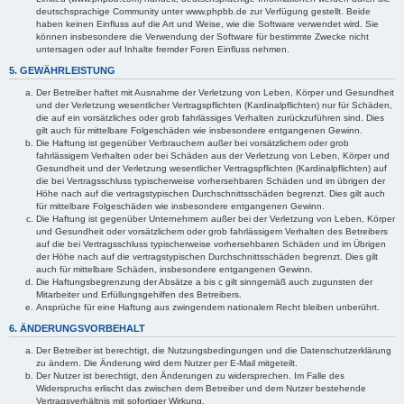
deutschsprachige Community unter www.phpbb.de zur Verfügung gestellt. Beide
haben keinen Einfluss auf die Art und Weise, wie die Software verwendet wird. Sie
können insbesondere die Verwendung der Software für bestimmte Zwecke nicht
untersagen oder auf Inhalte fremder Foren Einfluss nehmen.
5. GEWÄHRLEISTUNG
Der Betreiber haftet mit Ausnahme der Verletzung von Leben, Körper und Gesundheit
und der Verletzung wesentlicher Vertragspflichten (Kardinalpflichten) nur für Schäden,
die auf ein vorsätzliches oder grob fahrlässiges Verhalten zurückzuführen sind. Dies
gilt auch für mittelbare Folgeschäden wie insbesondere entgangenen Gewinn.
Die Haftung ist gegenüber Verbrauchern außer bei vorsätzlichem oder grob
fahrlässigem Verhalten oder bei Schäden aus der Verletzung von Leben, Körper und
Gesundheit und der Verletzung wesentlicher Vertragspflichten (Kardinalpflichten) auf
die bei Vertragsschluss typischerweise vorhersehbaren Schäden und im übrigen der
Höhe nach auf die vertragstypischen Durchschnittsschäden begrenzt. Dies gilt auch
für mittelbare Folgeschäden wie insbesondere entgangenen Gewinn.
Die Haftung ist gegenüber Unternehmern außer bei der Verletzung von Leben, Körper
und Gesundheit oder vorsätzlichem oder grob fahrlässigem Verhalten des Betreibers
auf die bei Vertragsschluss typischerweise vorhersehbaren Schäden und im Übrigen
der Höhe nach auf die vertragstypischen Durchschnittsschäden begrenzt. Dies gilt
auch für mittelbare Schäden, insbesondere entgangenen Gewinn.
Die Haftungsbegrenzung der Absätze a bis c gilt sinngemäß auch zugunsten der
Mitarbeiter und Erfüllungsgehilfen des Betreibers.
Ansprüche für eine Haftung aus zwingendem nationalem Recht bleiben unberührt.
6. ÄNDERUNGSVORBEHALT
Der Betreiber ist berechtigt, die Nutzungsbedingungen und die Datenschutzerklärung
zu ändern. Die Änderung wird dem Nutzer per E-Mail mitgeteilt.
Der Nutzer ist berechtigt, den Änderungen zu widersprechen. Im Falle des
Widerspruchs erlischt das zwischen dem Betreiber und dem Nutzer bestehende
Vertragsverhältnis mit sofortiger Wirkung.