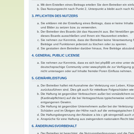
Mit dem Erstellen eines Beitrags erteilen Sie dem Betreiber ein ei
Das Nutzungsrecht nach Punkt 2, Unterpunkt a bleibt auch nach 
3. PFLICHTEN DES NUTZERS
Sie erklären mit der Erstellung eines Beitrags, dass er keine Inhal
und Bilder zu setzen bzw. zu verwenden.
Der Betreiber des Boards übt das Hausrecht aus. Bei Verstößen g
dieses Boards ausschließen und Ihnen ein Hausverbot erteilen.
Sie nehmen zur Kenntnis, dass der Betreiber keine Verantwortung für
Beiträge und Funktionen jederzeit zu löschen oder zu sperren.
Sie gestatten dem Betreiber darüber hinaus, Ihre Beiträge abzuän
4. GENERAL PUBLIC LICENSE
Sie nehmen zur Kenntnis, dass es sich bei phpBB um eine unter de
deutschsprachige Community unter www.phpbb.de zur Verfügung gest
nicht untersagen oder auf Inhalte fremder Foren Einfluss nehmen.
5. GEWÄHRLEISTUNG
Der Betreiber haftet mit Ausnahme der Verletzung von Leben, Körper
zurückzuführen sind. Dies gilt auch für mittelbare Folgeschäden 
Die Haftung ist gegenüber Verbrauchern außer bei vorsätzlichem o
(Kardinalpflichten) auf die bei Vertragsschluss typischerweise vo
entgangenen Gewinn.
Die Haftung ist gegenüber Unternehmern außer bei der Verletzung 
Schäden und im Übrigen der Höhe nach auf die vertragstypischen 
Die Haftungsbegrenzung der Absätze a bis c gilt sinngemäß auch zu
Ansprüche für eine Haftung aus zwingendem nationalem Recht blei
6. ÄNDERUNGSVORBEHALT
Der Betreiber ist berechtigt, die Nutzungsbedingungen und die Dat