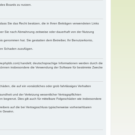
n des Boards zu nutzen.
, dass Sie das Recht besitzen, die in Ihren Beiträgen verwendeten Links
iber Sie nach Abmahnung zeitweise oder dauerhaft von der Nutzung
ntnis genommen hat. Sie gestatten dem Betreiber, Ihr Benutzerkonto,
tten Schaden zuzufügen.
www.phpbb.com) handelt; deutschsprachige Informationen werden durch die
e können insbesondere die Verwendung der Software für bestimmte Zwecke
häden, die auf ein vorsätzliches oder grob fahrlässiges Verhalten
undheit und der Verletzung wesentlicher Vertragspflichten
n begrenzt. Dies gilt auch für mittelbare Folgeschäden wie insbesondere
eibers auf die bei Vertragsschluss typischerweise vorhersehbaren
en Gewinn.