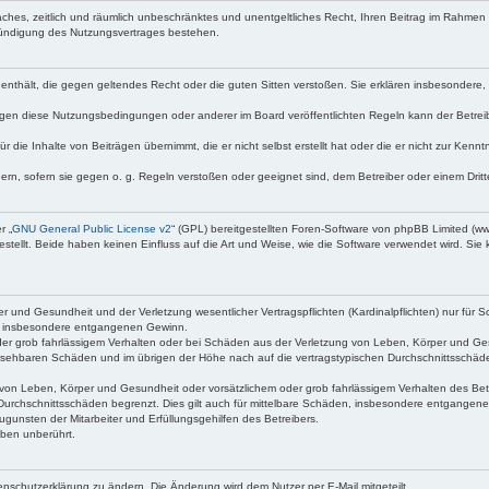
nfaches, zeitlich und räumlich unbeschränktes und unentgeltliches Recht, Ihren Beitrag im Rahme
Kündigung des Nutzungsvertrages bestehen.
te enthält, die gegen geltendes Recht oder die guten Sitten verstoßen. Sie erklären insbesondere
egen diese Nutzungsbedingungen oder anderer im Board veröffentlichten Regeln kann der Betre
 die Inhalte von Beiträgen übernimmt, die er nicht selbst erstellt hat oder die er nicht zur Ken
dern, sofern sie gegen o. g. Regeln verstoßen oder geeignet sind, dem Betreiber oder einem Dri
r „
GNU General Public License v2
“ (GPL) bereitgestellten Foren-Software von phpBB Limited (
ellt. Beide haben keinen Einfluss auf die Art und Weise, wie die Software verwendet wird. Si
 und Gesundheit und der Verletzung wesentlicher Vertragspflichten (Kardinalpflichten) nur für Sc
wie insbesondere entgangenen Gewinn.
der grob fahrlässigem Verhalten oder bei Schäden aus der Verletzung von Leben, Körper und Ges
rhersehbaren Schäden und im übrigen der Höhe nach auf die vertragstypischen Durchschnittsschäde
von Leben, Körper und Gesundheit oder vorsätzlichem oder grob fahrlässigem Verhalten des Betr
Durchschnittsschäden begrenzt. Dies gilt auch für mittelbare Schäden, insbesondere entgangen
gunsten der Mitarbeiter und Erfüllungsgehilfen des Betreibers.
ben unberührt.
enschutzerklärung zu ändern. Die Änderung wird dem Nutzer per E-Mail mitgeteilt.