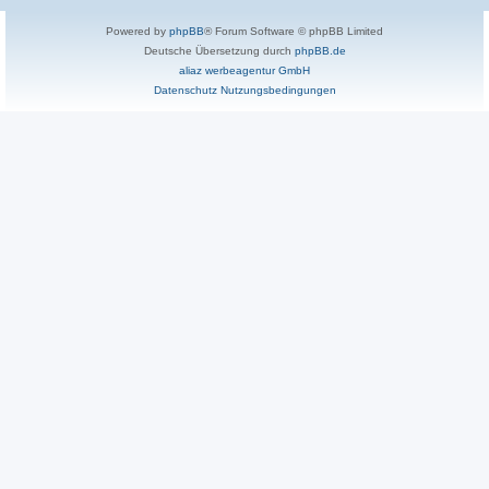
Powered by
phpBB
® Forum Software © phpBB Limited
Deutsche Übersetzung durch
phpBB.de
aliaz werbeagentur GmbH
Datenschutz
Nutzungsbedingungen