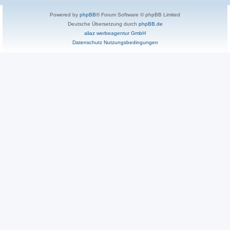
Powered by
phpBB
® Forum Software © phpBB Limited
Deutsche Übersetzung durch
phpBB.de
aliaz werbeagentur GmbH
Datenschutz
Nutzungsbedingungen