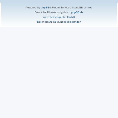
Powered by
phpBB
® Forum Software © phpBB Limited
Deutsche Übersetzung durch
phpBB.de
aliaz werbeagentur GmbH
Datenschutz
Nutzungsbedingungen