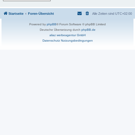
Startseite
Foren-Übersicht
Alle Zeiten sind
UTC+02:00
Powered by
phpBB
® Forum Software © phpBB Limited
Deutsche Übersetzung durch
phpBB.de
aliaz werbeagentur GmbH
Datenschutz
Nutzungsbedingungen