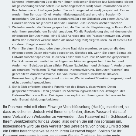
können), Informationen über die von Ihnen gelesenen Beiträge (zur Markierung dieser
als gelesen/ungelesen; sofern Sie nicht angemeldet sind) sowie Informationen über
Ihre Teilnahme an Umfragen (sofern Sie nicht angemeldet sind) gespeichert. Ferner
werden Ihre Benutzer-ID, ein Authentifizierungsschlüssel und eine Session-ID
gespeichert. Die Cookies haben standardmäßig eine Gültigkeit von einem Jahr. Alle
Cookies können Sie jederzeit über die Funktion „Alle Cookies löschen“ löschen.
Weiterhin werden die Daten gespeichert, die Sie bei der Registrierung, in Ihrem Profil
oder Ihrem persönlichem Bereich angeben. Für die Registrierung sind mindestens ein
eindeutiger Benutzername, eine E-Mail-Adresse und ein Passwort notwendig. Wenn
durch den Betreiber weitere Daten als notwendig festgelegt wurden, so ist dies für Sie
vor deren Eingabe ersichtlich.
Wenn Sie einen Beitrag oder eine private Nachricht erstellen, so werden die dort
eingegebenen Daten ebenfalls gespeichert. Gleiches gilt, wenn Sie einen Beitrag als
Entwurf zwischenspeichern. In diesen Fällen wird auch Ihre IP-Adresse gespeichert.
Die IP-Adresse wird weiterhin bei folgenden Aktionen gespeichert: Löschen und
Ändern von Beiträgen (dazu zählen Private Nachrichten und Umfragen), Änderungen
an zentralen Profildaten (E-Mail-Adresse, Kontoaktivierung, Benutzer-Passwort) und
gescheiterte Anmeldeversuche. Die von Ihrem Browser übermittelte Browser-
Kennzeichnung (User Agent) wird nur in der „Wer ist online?“-Funktion angezeigt und
nicht dauerhaft gespeichert.
Schließlich erfordern einzelne Funktionen des Boards, dass weitere Daten
gespeichert werden. Dazu gehören Ihr Abstimmungsverhalten bei Umfragen, der
Gelesen-Status von Ihren Beiträgen oder explizit von Ihnen gesetzte Lesezeichen
oder Benachrichtigungsfunktionen.
Ihr Passwort wird mit einer Einwege-Verschlüsselung (Hash) gespeichert, so
dass es sicher ist. Jedoch wird Ihnen empfohlen, dieses Passwort nicht auf
einer Vielzahl von Webseiten zu verwenden. Das Passwort ist Ihr Schlüssel zu
Ihrem Benutzerkonto für das Board, also gehen Sie mit ihm sorgsam um.
Insbesondere wird Sie kein Vertreter des Betreibers, von phpBB Limited oder
ein Dritter berechtigterweise nach Ihrem Passwort fragen. Sollten Sie Ihr