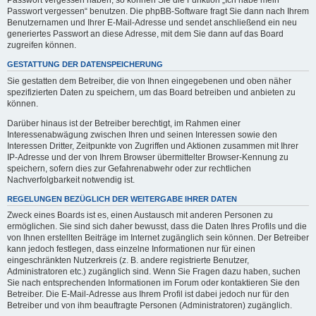
Passwort vergessen haben, so können Sie die Funktion „Ich habe mein
Passwort vergessen“ benutzen. Die phpBB-Software fragt Sie dann nach Ihrem
Benutzernamen und Ihrer E-Mail-Adresse und sendet anschließend ein neu
generiertes Passwort an diese Adresse, mit dem Sie dann auf das Board
zugreifen können.
GESTATTUNG DER DATENSPEICHERUNG
Sie gestatten dem Betreiber, die von Ihnen eingegebenen und oben näher
spezifizierten Daten zu speichern, um das Board betreiben und anbieten zu
können.
Darüber hinaus ist der Betreiber berechtigt, im Rahmen einer
Interessenabwägung zwischen Ihren und seinen Interessen sowie den
Interessen Dritter, Zeitpunkte von Zugriffen und Aktionen zusammen mit Ihrer
IP-Adresse und der von Ihrem Browser übermittelter Browser-Kennung zu
speichern, sofern dies zur Gefahrenabwehr oder zur rechtlichen
Nachverfolgbarkeit notwendig ist.
REGELUNGEN BEZÜGLICH DER WEITERGABE IHRER DATEN
Zweck eines Boards ist es, einen Austausch mit anderen Personen zu
ermöglichen. Sie sind sich daher bewusst, dass die Daten Ihres Profils und die
von Ihnen erstellten Beiträge im Internet zugänglich sein können. Der Betreiber
kann jedoch festlegen, dass einzelne Informationen nur für einen
eingeschränkten Nutzerkreis (z. B. andere registrierte Benutzer,
Administratoren etc.) zugänglich sind. Wenn Sie Fragen dazu haben, suchen
Sie nach entsprechenden Informationen im Forum oder kontaktieren Sie den
Betreiber. Die E-Mail-Adresse aus Ihrem Profil ist dabei jedoch nur für den
Betreiber und von ihm beauftragte Personen (Administratoren) zugänglich.