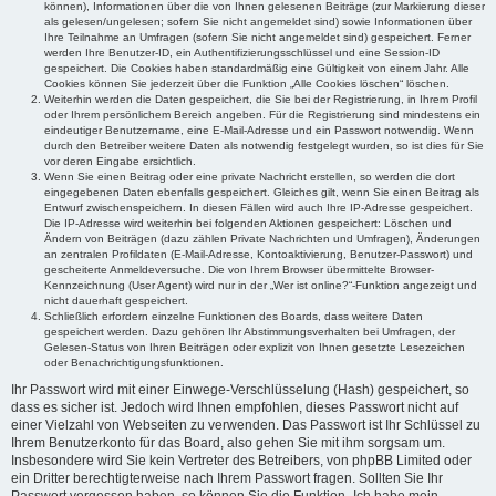
können), Informationen über die von Ihnen gelesenen Beiträge (zur Markierung dieser
als gelesen/ungelesen; sofern Sie nicht angemeldet sind) sowie Informationen über
Ihre Teilnahme an Umfragen (sofern Sie nicht angemeldet sind) gespeichert. Ferner
werden Ihre Benutzer-ID, ein Authentifizierungsschlüssel und eine Session-ID
gespeichert. Die Cookies haben standardmäßig eine Gültigkeit von einem Jahr. Alle
Cookies können Sie jederzeit über die Funktion „Alle Cookies löschen“ löschen.
Weiterhin werden die Daten gespeichert, die Sie bei der Registrierung, in Ihrem Profil
oder Ihrem persönlichem Bereich angeben. Für die Registrierung sind mindestens ein
eindeutiger Benutzername, eine E-Mail-Adresse und ein Passwort notwendig. Wenn
durch den Betreiber weitere Daten als notwendig festgelegt wurden, so ist dies für Sie
vor deren Eingabe ersichtlich.
Wenn Sie einen Beitrag oder eine private Nachricht erstellen, so werden die dort
eingegebenen Daten ebenfalls gespeichert. Gleiches gilt, wenn Sie einen Beitrag als
Entwurf zwischenspeichern. In diesen Fällen wird auch Ihre IP-Adresse gespeichert.
Die IP-Adresse wird weiterhin bei folgenden Aktionen gespeichert: Löschen und
Ändern von Beiträgen (dazu zählen Private Nachrichten und Umfragen), Änderungen
an zentralen Profildaten (E-Mail-Adresse, Kontoaktivierung, Benutzer-Passwort) und
gescheiterte Anmeldeversuche. Die von Ihrem Browser übermittelte Browser-
Kennzeichnung (User Agent) wird nur in der „Wer ist online?“-Funktion angezeigt und
nicht dauerhaft gespeichert.
Schließlich erfordern einzelne Funktionen des Boards, dass weitere Daten
gespeichert werden. Dazu gehören Ihr Abstimmungsverhalten bei Umfragen, der
Gelesen-Status von Ihren Beiträgen oder explizit von Ihnen gesetzte Lesezeichen
oder Benachrichtigungsfunktionen.
Ihr Passwort wird mit einer Einwege-Verschlüsselung (Hash) gespeichert, so
dass es sicher ist. Jedoch wird Ihnen empfohlen, dieses Passwort nicht auf
einer Vielzahl von Webseiten zu verwenden. Das Passwort ist Ihr Schlüssel zu
Ihrem Benutzerkonto für das Board, also gehen Sie mit ihm sorgsam um.
Insbesondere wird Sie kein Vertreter des Betreibers, von phpBB Limited oder
ein Dritter berechtigterweise nach Ihrem Passwort fragen. Sollten Sie Ihr