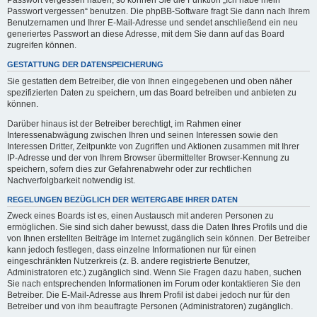
Passwort vergessen haben, so können Sie die Funktion „Ich habe mein
Passwort vergessen“ benutzen. Die phpBB-Software fragt Sie dann nach Ihrem
Benutzernamen und Ihrer E-Mail-Adresse und sendet anschließend ein neu
generiertes Passwort an diese Adresse, mit dem Sie dann auf das Board
zugreifen können.
GESTATTUNG DER DATENSPEICHERUNG
Sie gestatten dem Betreiber, die von Ihnen eingegebenen und oben näher
spezifizierten Daten zu speichern, um das Board betreiben und anbieten zu
können.
Darüber hinaus ist der Betreiber berechtigt, im Rahmen einer
Interessenabwägung zwischen Ihren und seinen Interessen sowie den
Interessen Dritter, Zeitpunkte von Zugriffen und Aktionen zusammen mit Ihrer
IP-Adresse und der von Ihrem Browser übermittelter Browser-Kennung zu
speichern, sofern dies zur Gefahrenabwehr oder zur rechtlichen
Nachverfolgbarkeit notwendig ist.
REGELUNGEN BEZÜGLICH DER WEITERGABE IHRER DATEN
Zweck eines Boards ist es, einen Austausch mit anderen Personen zu
ermöglichen. Sie sind sich daher bewusst, dass die Daten Ihres Profils und die
von Ihnen erstellten Beiträge im Internet zugänglich sein können. Der Betreiber
kann jedoch festlegen, dass einzelne Informationen nur für einen
eingeschränkten Nutzerkreis (z. B. andere registrierte Benutzer,
Administratoren etc.) zugänglich sind. Wenn Sie Fragen dazu haben, suchen
Sie nach entsprechenden Informationen im Forum oder kontaktieren Sie den
Betreiber. Die E-Mail-Adresse aus Ihrem Profil ist dabei jedoch nur für den
Betreiber und von ihm beauftragte Personen (Administratoren) zugänglich.