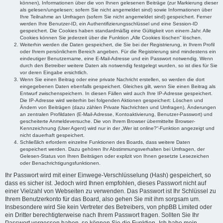
können), Informationen über die von Ihnen gelesenen Beiträge (zur Markierung dieser
als gelesen/ungelesen; sofern Sie nicht angemeldet sind) sowie Informationen über
Ihre Teilnahme an Umfragen (sofern Sie nicht angemeldet sind) gespeichert. Ferner
werden Ihre Benutzer-ID, ein Authentifizierungsschlüssel und eine Session-ID
gespeichert. Die Cookies haben standardmäßig eine Gültigkeit von einem Jahr. Alle
Cookies können Sie jederzeit über die Funktion „Alle Cookies löschen“ löschen.
Weiterhin werden die Daten gespeichert, die Sie bei der Registrierung, in Ihrem Profil
oder Ihrem persönlichem Bereich angeben. Für die Registrierung sind mindestens ein
eindeutiger Benutzername, eine E-Mail-Adresse und ein Passwort notwendig. Wenn
durch den Betreiber weitere Daten als notwendig festgelegt wurden, so ist dies für Sie
vor deren Eingabe ersichtlich.
Wenn Sie einen Beitrag oder eine private Nachricht erstellen, so werden die dort
eingegebenen Daten ebenfalls gespeichert. Gleiches gilt, wenn Sie einen Beitrag als
Entwurf zwischenspeichern. In diesen Fällen wird auch Ihre IP-Adresse gespeichert.
Die IP-Adresse wird weiterhin bei folgenden Aktionen gespeichert: Löschen und
Ändern von Beiträgen (dazu zählen Private Nachrichten und Umfragen), Änderungen
an zentralen Profildaten (E-Mail-Adresse, Kontoaktivierung, Benutzer-Passwort) und
gescheiterte Anmeldeversuche. Die von Ihrem Browser übermittelte Browser-
Kennzeichnung (User Agent) wird nur in der „Wer ist online?“-Funktion angezeigt und
nicht dauerhaft gespeichert.
Schließlich erfordern einzelne Funktionen des Boards, dass weitere Daten
gespeichert werden. Dazu gehören Ihr Abstimmungsverhalten bei Umfragen, der
Gelesen-Status von Ihren Beiträgen oder explizit von Ihnen gesetzte Lesezeichen
oder Benachrichtigungsfunktionen.
Ihr Passwort wird mit einer Einwege-Verschlüsselung (Hash) gespeichert, so
dass es sicher ist. Jedoch wird Ihnen empfohlen, dieses Passwort nicht auf
einer Vielzahl von Webseiten zu verwenden. Das Passwort ist Ihr Schlüssel zu
Ihrem Benutzerkonto für das Board, also gehen Sie mit ihm sorgsam um.
Insbesondere wird Sie kein Vertreter des Betreibers, von phpBB Limited oder
ein Dritter berechtigterweise nach Ihrem Passwort fragen. Sollten Sie Ihr