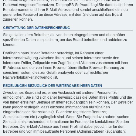
Passwort vergessen haben, so können Sie die Funktion „Ich habe mein
Passwort vergessen“ benutzen. Die phpBB-Software fragt Sie dann nach Ihrem
Benutzernamen und Ihrer E-Mail-Adresse und sendet anschließend ein neu
generiertes Passwort an diese Adresse, mit dem Sie dann auf das Board
zugreifen können.
GESTATTUNG DER DATENSPEICHERUNG
Sie gestatten dem Betreiber, die von Ihnen eingegebenen und oben näher
spezifizierten Daten zu speichern, um das Board betreiben und anbieten zu
können.
Darüber hinaus ist der Betreiber berechtigt, im Rahmen einer
Interessenabwägung zwischen Ihren und seinen Interessen sowie den
Interessen Dritter, Zeitpunkte von Zugriffen und Aktionen zusammen mit Ihrer
IP-Adresse und der von Ihrem Browser übermittelter Browser-Kennung zu
speichern, sofern dies zur Gefahrenabwehr oder zur rechtlichen
Nachverfolgbarkeit notwendig ist.
REGELUNGEN BEZÜGLICH DER WEITERGABE IHRER DATEN
Zweck eines Boards ist es, einen Austausch mit anderen Personen zu
ermöglichen. Sie sind sich daher bewusst, dass die Daten Ihres Profils und die
von Ihnen erstellten Beiträge im Internet zugänglich sein können. Der Betreiber
kann jedoch festlegen, dass einzelne Informationen nur für einen
eingeschränkten Nutzerkreis (z. B. andere registrierte Benutzer,
Administratoren etc.) zugänglich sind. Wenn Sie Fragen dazu haben, suchen
Sie nach entsprechenden Informationen im Forum oder kontaktieren Sie den
Betreiber. Die E-Mail-Adresse aus Ihrem Profil ist dabei jedoch nur für den
Betreiber und von ihm beauftragte Personen (Administratoren) zugänglich.