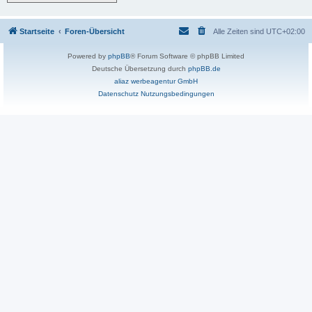
Startseite
Foren-Übersicht
Alle Zeiten sind
UTC+02:00
Powered by
phpBB
® Forum Software © phpBB Limited
Deutsche Übersetzung durch
phpBB.de
aliaz werbeagentur GmbH
Datenschutz
Nutzungsbedingungen