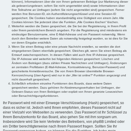
können), Informationen über die von Ihnen gelesenen Beiträge (zur Markierung dieser
als gelesen/ungelesen; sofern Sie nicht angemeldet sind) sowie Informationen über
Ihre Teilnahme an Umfragen (sofern Sie nicht angemeldet sind) gespeichert. Ferner
werden Ihre Benutzer-ID, ein Authentifizierungsschlüssel und eine Session-ID
gespeichert. Die Cookies haben standardmäßig eine Gültigkeit von einem Jahr. Alle
Cookies können Sie jederzeit über die Funktion „Alle Cookies löschen“ löschen.
Weiterhin werden die Daten gespeichert, die Sie bei der Registrierung, in Ihrem Profil
oder Ihrem persönlichem Bereich angeben. Für die Registrierung sind mindestens ein
eindeutiger Benutzername, eine E-Mail-Adresse und ein Passwort notwendig. Wenn
durch den Betreiber weitere Daten als notwendig festgelegt wurden, so ist dies für Sie
vor deren Eingabe ersichtlich.
Wenn Sie einen Beitrag oder eine private Nachricht erstellen, so werden die dort
eingegebenen Daten ebenfalls gespeichert. Gleiches gilt, wenn Sie einen Beitrag als
Entwurf zwischenspeichern. In diesen Fällen wird auch Ihre IP-Adresse gespeichert.
Die IP-Adresse wird weiterhin bei folgenden Aktionen gespeichert: Löschen und
Ändern von Beiträgen (dazu zählen Private Nachrichten und Umfragen), Änderungen
an zentralen Profildaten (E-Mail-Adresse, Kontoaktivierung, Benutzer-Passwort) und
gescheiterte Anmeldeversuche. Die von Ihrem Browser übermittelte Browser-
Kennzeichnung (User Agent) wird nur in der „Wer ist online?“-Funktion angezeigt und
nicht dauerhaft gespeichert.
Schließlich erfordern einzelne Funktionen des Boards, dass weitere Daten
gespeichert werden. Dazu gehören Ihr Abstimmungsverhalten bei Umfragen, der
Gelesen-Status von Ihren Beiträgen oder explizit von Ihnen gesetzte Lesezeichen
oder Benachrichtigungsfunktionen.
Ihr Passwort wird mit einer Einwege-Verschlüsselung (Hash) gespeichert, so
dass es sicher ist. Jedoch wird Ihnen empfohlen, dieses Passwort nicht auf
einer Vielzahl von Webseiten zu verwenden. Das Passwort ist Ihr Schlüssel zu
Ihrem Benutzerkonto für das Board, also gehen Sie mit ihm sorgsam um.
Insbesondere wird Sie kein Vertreter des Betreibers, von phpBB Limited oder
ein Dritter berechtigterweise nach Ihrem Passwort fragen. Sollten Sie Ihr