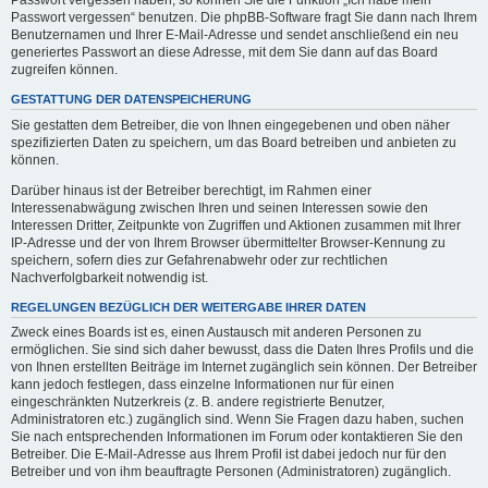
Passwort vergessen haben, so können Sie die Funktion „Ich habe mein
Passwort vergessen“ benutzen. Die phpBB-Software fragt Sie dann nach Ihrem
Benutzernamen und Ihrer E-Mail-Adresse und sendet anschließend ein neu
generiertes Passwort an diese Adresse, mit dem Sie dann auf das Board
zugreifen können.
GESTATTUNG DER DATENSPEICHERUNG
Sie gestatten dem Betreiber, die von Ihnen eingegebenen und oben näher
spezifizierten Daten zu speichern, um das Board betreiben und anbieten zu
können.
Darüber hinaus ist der Betreiber berechtigt, im Rahmen einer
Interessenabwägung zwischen Ihren und seinen Interessen sowie den
Interessen Dritter, Zeitpunkte von Zugriffen und Aktionen zusammen mit Ihrer
IP-Adresse und der von Ihrem Browser übermittelter Browser-Kennung zu
speichern, sofern dies zur Gefahrenabwehr oder zur rechtlichen
Nachverfolgbarkeit notwendig ist.
REGELUNGEN BEZÜGLICH DER WEITERGABE IHRER DATEN
Zweck eines Boards ist es, einen Austausch mit anderen Personen zu
ermöglichen. Sie sind sich daher bewusst, dass die Daten Ihres Profils und die
von Ihnen erstellten Beiträge im Internet zugänglich sein können. Der Betreiber
kann jedoch festlegen, dass einzelne Informationen nur für einen
eingeschränkten Nutzerkreis (z. B. andere registrierte Benutzer,
Administratoren etc.) zugänglich sind. Wenn Sie Fragen dazu haben, suchen
Sie nach entsprechenden Informationen im Forum oder kontaktieren Sie den
Betreiber. Die E-Mail-Adresse aus Ihrem Profil ist dabei jedoch nur für den
Betreiber und von ihm beauftragte Personen (Administratoren) zugänglich.