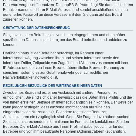
Passwort vergessen haben, so können Sie die Funktion „Ich habe mein
Passwort vergessen“ benutzen. Die phpBB-Software fragt Sie dann nach Ihrem
Benutzernamen und Ihrer E-Mail-Adresse und sendet anschließend ein neu
generiertes Passwort an diese Adresse, mit dem Sie dann auf das Board
zugreifen können.
GESTATTUNG DER DATENSPEICHERUNG
Sie gestatten dem Betreiber, die von Ihnen eingegebenen und oben näher
spezifizierten Daten zu speichern, um das Board betreiben und anbieten zu
können.
Darüber hinaus ist der Betreiber berechtigt, im Rahmen einer
Interessenabwägung zwischen Ihren und seinen Interessen sowie den
Interessen Dritter, Zeitpunkte von Zugriffen und Aktionen zusammen mit Ihrer
IP-Adresse und der von Ihrem Browser übermittelter Browser-Kennung zu
speichern, sofern dies zur Gefahrenabwehr oder zur rechtlichen
Nachverfolgbarkeit notwendig ist.
REGELUNGEN BEZÜGLICH DER WEITERGABE IHRER DATEN
Zweck eines Boards ist es, einen Austausch mit anderen Personen zu
ermöglichen. Sie sind sich daher bewusst, dass die Daten Ihres Profils und die
von Ihnen erstellten Beiträge im Internet zugänglich sein können. Der Betreiber
kann jedoch festlegen, dass einzelne Informationen nur für einen
eingeschränkten Nutzerkreis (z. B. andere registrierte Benutzer,
Administratoren etc.) zugänglich sind. Wenn Sie Fragen dazu haben, suchen
Sie nach entsprechenden Informationen im Forum oder kontaktieren Sie den
Betreiber. Die E-Mail-Adresse aus Ihrem Profil ist dabei jedoch nur für den
Betreiber und von ihm beauftragte Personen (Administratoren) zugänglich.