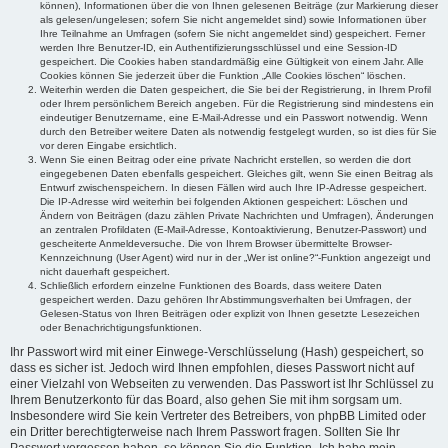
können), Informationen über die von Ihnen gelesenen Beiträge (zur Markierung dieser
als gelesen/ungelesen; sofern Sie nicht angemeldet sind) sowie Informationen über
Ihre Teilnahme an Umfragen (sofern Sie nicht angemeldet sind) gespeichert. Ferner
werden Ihre Benutzer-ID, ein Authentifizierungsschlüssel und eine Session-ID
gespeichert. Die Cookies haben standardmäßig eine Gültigkeit von einem Jahr. Alle
Cookies können Sie jederzeit über die Funktion „Alle Cookies löschen“ löschen.
Weiterhin werden die Daten gespeichert, die Sie bei der Registrierung, in Ihrem Profil
oder Ihrem persönlichem Bereich angeben. Für die Registrierung sind mindestens ein
eindeutiger Benutzername, eine E-Mail-Adresse und ein Passwort notwendig. Wenn
durch den Betreiber weitere Daten als notwendig festgelegt wurden, so ist dies für Sie
vor deren Eingabe ersichtlich.
Wenn Sie einen Beitrag oder eine private Nachricht erstellen, so werden die dort
eingegebenen Daten ebenfalls gespeichert. Gleiches gilt, wenn Sie einen Beitrag als
Entwurf zwischenspeichern. In diesen Fällen wird auch Ihre IP-Adresse gespeichert.
Die IP-Adresse wird weiterhin bei folgenden Aktionen gespeichert: Löschen und
Ändern von Beiträgen (dazu zählen Private Nachrichten und Umfragen), Änderungen
an zentralen Profildaten (E-Mail-Adresse, Kontoaktivierung, Benutzer-Passwort) und
gescheiterte Anmeldeversuche. Die von Ihrem Browser übermittelte Browser-
Kennzeichnung (User Agent) wird nur in der „Wer ist online?“-Funktion angezeigt und
nicht dauerhaft gespeichert.
Schließlich erfordern einzelne Funktionen des Boards, dass weitere Daten
gespeichert werden. Dazu gehören Ihr Abstimmungsverhalten bei Umfragen, der
Gelesen-Status von Ihren Beiträgen oder explizit von Ihnen gesetzte Lesezeichen
oder Benachrichtigungsfunktionen.
Ihr Passwort wird mit einer Einwege-Verschlüsselung (Hash) gespeichert, so
dass es sicher ist. Jedoch wird Ihnen empfohlen, dieses Passwort nicht auf
einer Vielzahl von Webseiten zu verwenden. Das Passwort ist Ihr Schlüssel zu
Ihrem Benutzerkonto für das Board, also gehen Sie mit ihm sorgsam um.
Insbesondere wird Sie kein Vertreter des Betreibers, von phpBB Limited oder
ein Dritter berechtigterweise nach Ihrem Passwort fragen. Sollten Sie Ihr