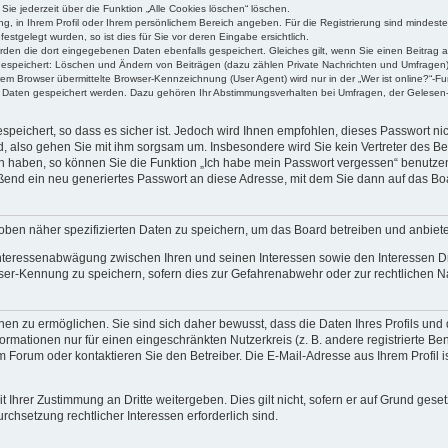
Sie jederzeit über die Funktion „Alle Cookies löschen“ löschen.
ung, in Ihrem Profil oder Ihrem persönlichem Bereich angeben. Für die Registrierung sind mindes
stgelegt wurden, so ist dies für Sie vor deren Eingabe ersichtlich.
erden die dort eingegebenen Daten ebenfalls gespeichert. Gleiches gilt, wenn Sie einen Beitrag a
 gespeichert: Löschen und Ändern von Beiträgen (dazu zählen Private Nachrichten und Umfragen)
m Browser übermittelte Browser-Kennzeichnung (User Agent) wird nur in der „Wer ist online?“-Fu
re Daten gespeichert werden. Dazu gehören Ihr Abstimmungsverhalten bei Umfragen, der Gelesen-
speichert, so dass es sicher ist. Jedoch wird Ihnen empfohlen, dieses Passwort n
d, also gehen Sie mit ihm sorgsam um. Insbesondere wird Sie kein Vertreter des Bet
en haben, so können Sie die Funktion „Ich habe mein Passwort vergessen“ benutze
end ein neu generiertes Passwort an diese Adresse, mit dem Sie dann auf das Bo
oben näher spezifizierten Daten zu speichern, um das Board betreiben und anbiet
 Interessenabwägung zwischen Ihren und seinen Interessen sowie den Interessen Dr
ser-Kennung zu speichern, sofern dies zur Gefahrenabwehr oder zur rechtlichen Na
n zu ermöglichen. Sie sind sich daher bewusst, dass die Daten Ihres Profils und di
ormationen nur für einen eingeschränkten Nutzerkreis (z. B. andere registrierte Be
orum oder kontaktieren Sie den Betreiber. Die E-Mail-Adresse aus Ihrem Profil is
 Ihrer Zustimmung an Dritte weitergeben. Dies gilt nicht, sofern er auf Grund gese
urchsetzung rechtlicher Interessen erforderlich sind.