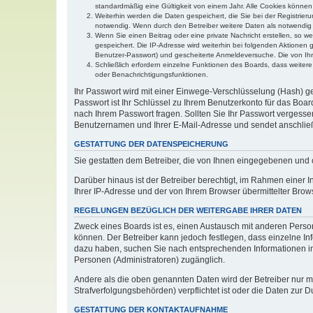
standardmäßig eine Gültigkeit von einem Jahr. Alle Cookies können 
Weiterhin werden die Daten gespeichert, die Sie bei der Registrier
notwendig. Wenn durch den Betreiber weitere Daten als notwendig fe
Wenn Sie einen Beitrag oder eine private Nachricht erstellen, so w
gespeichert. Die IP-Adresse wird weiterhin bei folgenden Aktionen
Benutzer-Passwort) und gescheiterte Anmeldeversuche. Die von Ihre
Schließlich erfordern einzelne Funktionen des Boards, dass weite
oder Benachrichtigungsfunktionen.
Ihr Passwort wird mit einer Einwege-Verschlüsselung (Hash) ge
Passwort ist Ihr Schlüssel zu Ihrem Benutzerkonto für das Boar
nach Ihrem Passwort fragen. Sollten Sie Ihr Passwort vergess
Benutzernamen und Ihrer E-Mail-Adresse und sendet anschließ
GESTATTUNG DER DATENSPEICHERUNG
Sie gestatten dem Betreiber, die von Ihnen eingegebenen und 
Darüber hinaus ist der Betreiber berechtigt, im Rahmen einer
Ihrer IP-Adresse und der von Ihrem Browser übermittelter Brow
REGELUNGEN BEZÜGLICH DER WEITERGABE IHRER DATEN
Zweck eines Boards ist es, einen Austausch mit anderen Persone
können. Der Betreiber kann jedoch festlegen, dass einzelne Inf
dazu haben, suchen Sie nach entsprechenden Informationen im F
Personen (Administratoren) zugänglich.
Andere als die oben genannten Daten wird der Betreiber nur mit
Strafverfolgungsbehörden) verpflichtet ist oder die Daten zur D
GESTATTUNG DER KONTAKTAUFNAHME