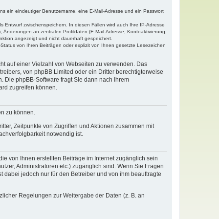
tens ein eindeutiger Benutzername, eine E-Mail-Adresse und ein Passwort
ls Entwurf zwischenspeichern. In diesen Fällen wird auch Ihre IP-Adresse
, Änderungen an zentralen Profildaten (E-Mail-Adresse, Kontoaktivierung,
nktion angezeigt und nicht dauerhaft gespeichert.
Status von Ihren Beiträgen oder explizit von Ihnen gesetzte Lesezeichen
icht auf einer Vielzahl von Webseiten zu verwenden. Das
reibers, von phpBB Limited oder ein Dritter berechtigterweise
n. Die phpBB-Software fragt Sie dann nach Ihrem
ard zugreifen können.
en zu können.
itter, Zeitpunkte von Zugriffen und Aktionen zusammen mit
chverfolgbarkeit notwendig ist.
e von Ihnen erstellten Beiträge im Internet zugänglich sein
nutzer, Administratoren etc.) zugänglich sind. Wenn Sie Fragen
t dabei jedoch nur für den Betreiber und von ihm beauftragte
tzlicher Regelungen zur Weitergabe der Daten (z. B. an