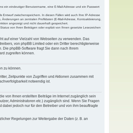
tens ein eindeutiger Benutzername, eine E-Mail-Adresse und ein Passwort
ls Entwurf zwischenspeichern. In diesen Fällen wird auch Ihre IP-Adresse
, Änderungen an zentralen Profildaten (E-Mail-Adresse, Kontoaktivierung,
nktion angezeigt und nicht dauerhaft gespeichert.
Status von Ihren Beiträgen oder explizit von Ihnen gesetzte Lesezeichen
icht auf einer Vielzahl von Webseiten zu verwenden. Das
reibers, von phpBB Limited oder ein Dritter berechtigterweise
n. Die phpBB-Software fragt Sie dann nach Ihrem
ard zugreifen können.
en zu können.
itter, Zeitpunkte von Zugriffen und Aktionen zusammen mit
chverfolgbarkeit notwendig ist.
e von Ihnen erstellten Beiträge im Internet zugänglich sein
nutzer, Administratoren etc.) zugänglich sind. Wenn Sie Fragen
t dabei jedoch nur für den Betreiber und von ihm beauftragte
tzlicher Regelungen zur Weitergabe der Daten (z. B. an