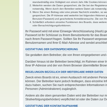
standardmäßig eine Gültigkeit von einem Jahr. Alle Cookies können 
Weiterhin werden die Daten gespeichert, die Sie bei der Registrier
notwendig. Wenn durch den Betreiber weitere Daten als notwendig fe
Wenn Sie einen Beitrag oder eine private Nachricht erstellen, so w
gespeichert. Die IP-Adresse wird weiterhin bei folgenden Aktionen
Benutzer-Passwort) und gescheiterte Anmeldeversuche. Die von Ihre
Schließlich erfordern einzelne Funktionen des Boards, dass weite
oder Benachrichtigungsfunktionen.
Ihr Passwort wird mit einer Einwege-Verschlüsselung (Hash) ge
Passwort ist Ihr Schlüssel zu Ihrem Benutzerkonto für das Boar
nach Ihrem Passwort fragen. Sollten Sie Ihr Passwort vergess
Benutzernamen und Ihrer E-Mail-Adresse und sendet anschließ
GESTATTUNG DER DATENSPEICHERUNG
Sie gestatten dem Betreiber, die von Ihnen eingegebenen und 
Darüber hinaus ist der Betreiber berechtigt, im Rahmen einer
Ihrer IP-Adresse und der von Ihrem Browser übermittelter Brow
REGELUNGEN BEZÜGLICH DER WEITERGABE IHRER DATEN
Zweck eines Boards ist es, einen Austausch mit anderen Persone
können. Der Betreiber kann jedoch festlegen, dass einzelne Inf
dazu haben, suchen Sie nach entsprechenden Informationen im F
Personen (Administratoren) zugänglich.
Andere als die oben genannten Daten wird der Betreiber nur mit
Strafverfolgungsbehörden) verpflichtet ist oder die Daten zur D
GESTATTUNG DER KONTAKTAUFNAHME