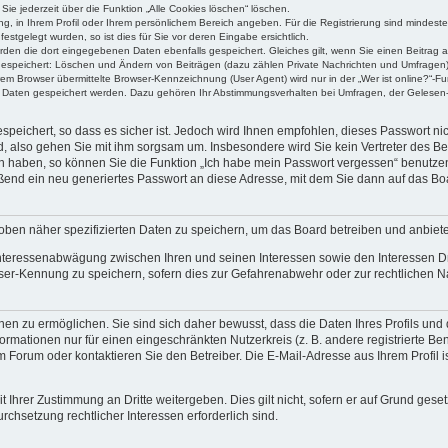
Sie jederzeit über die Funktion „Alle Cookies löschen“ löschen.
ung, in Ihrem Profil oder Ihrem persönlichem Bereich angeben. Für die Registrierung sind mindes
stgelegt wurden, so ist dies für Sie vor deren Eingabe ersichtlich.
erden die dort eingegebenen Daten ebenfalls gespeichert. Gleiches gilt, wenn Sie einen Beitrag a
 gespeichert: Löschen und Ändern von Beiträgen (dazu zählen Private Nachrichten und Umfragen)
m Browser übermittelte Browser-Kennzeichnung (User Agent) wird nur in der „Wer ist online?“-Fu
re Daten gespeichert werden. Dazu gehören Ihr Abstimmungsverhalten bei Umfragen, der Gelesen-
speichert, so dass es sicher ist. Jedoch wird Ihnen empfohlen, dieses Passwort n
d, also gehen Sie mit ihm sorgsam um. Insbesondere wird Sie kein Vertreter des Bet
en haben, so können Sie die Funktion „Ich habe mein Passwort vergessen“ benutze
end ein neu generiertes Passwort an diese Adresse, mit dem Sie dann auf das Bo
oben näher spezifizierten Daten zu speichern, um das Board betreiben und anbiet
 Interessenabwägung zwischen Ihren und seinen Interessen sowie den Interessen Dr
ser-Kennung zu speichern, sofern dies zur Gefahrenabwehr oder zur rechtlichen Na
n zu ermöglichen. Sie sind sich daher bewusst, dass die Daten Ihres Profils und di
ormationen nur für einen eingeschränkten Nutzerkreis (z. B. andere registrierte Be
orum oder kontaktieren Sie den Betreiber. Die E-Mail-Adresse aus Ihrem Profil is
 Ihrer Zustimmung an Dritte weitergeben. Dies gilt nicht, sofern er auf Grund gese
urchsetzung rechtlicher Interessen erforderlich sind.