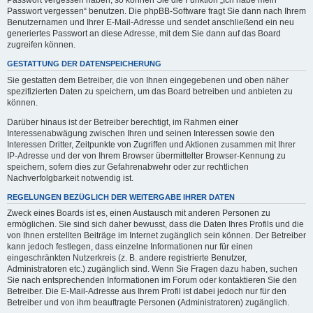
Passwort vergessen haben, so können Sie die Funktion „Ich habe mein
Passwort vergessen“ benutzen. Die phpBB-Software fragt Sie dann nach Ihrem
Benutzernamen und Ihrer E-Mail-Adresse und sendet anschließend ein neu
generiertes Passwort an diese Adresse, mit dem Sie dann auf das Board
zugreifen können.
GESTATTUNG DER DATENSPEICHERUNG
Sie gestatten dem Betreiber, die von Ihnen eingegebenen und oben näher
spezifizierten Daten zu speichern, um das Board betreiben und anbieten zu
können.
Darüber hinaus ist der Betreiber berechtigt, im Rahmen einer
Interessenabwägung zwischen Ihren und seinen Interessen sowie den
Interessen Dritter, Zeitpunkte von Zugriffen und Aktionen zusammen mit Ihrer
IP-Adresse und der von Ihrem Browser übermittelter Browser-Kennung zu
speichern, sofern dies zur Gefahrenabwehr oder zur rechtlichen
Nachverfolgbarkeit notwendig ist.
REGELUNGEN BEZÜGLICH DER WEITERGABE IHRER DATEN
Zweck eines Boards ist es, einen Austausch mit anderen Personen zu
ermöglichen. Sie sind sich daher bewusst, dass die Daten Ihres Profils und die
von Ihnen erstellten Beiträge im Internet zugänglich sein können. Der Betreiber
kann jedoch festlegen, dass einzelne Informationen nur für einen
eingeschränkten Nutzerkreis (z. B. andere registrierte Benutzer,
Administratoren etc.) zugänglich sind. Wenn Sie Fragen dazu haben, suchen
Sie nach entsprechenden Informationen im Forum oder kontaktieren Sie den
Betreiber. Die E-Mail-Adresse aus Ihrem Profil ist dabei jedoch nur für den
Betreiber und von ihm beauftragte Personen (Administratoren) zugänglich.