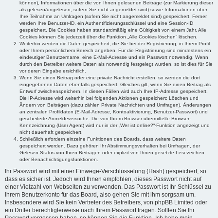
können), Informationen über die von Ihnen gelesenen Beiträge (zur Markierung dieser
als gelesen/ungelesen; sofern Sie nicht angemeldet sind) sowie Informationen über
Ihre Teilnahme an Umfragen (sofern Sie nicht angemeldet sind) gespeichert. Ferner
werden Ihre Benutzer-ID, ein Authentifizierungsschlüssel und eine Session-ID
gespeichert. Die Cookies haben standardmäßig eine Gültigkeit von einem Jahr. Alle
Cookies können Sie jederzeit über die Funktion „Alle Cookies löschen“ löschen.
Weiterhin werden die Daten gespeichert, die Sie bei der Registrierung, in Ihrem Profil
oder Ihrem persönlichem Bereich angeben. Für die Registrierung sind mindestens ein
eindeutiger Benutzername, eine E-Mail-Adresse und ein Passwort notwendig. Wenn
durch den Betreiber weitere Daten als notwendig festgelegt wurden, so ist dies für Sie
vor deren Eingabe ersichtlich.
Wenn Sie einen Beitrag oder eine private Nachricht erstellen, so werden die dort
eingegebenen Daten ebenfalls gespeichert. Gleiches gilt, wenn Sie einen Beitrag als
Entwurf zwischenspeichern. In diesen Fällen wird auch Ihre IP-Adresse gespeichert.
Die IP-Adresse wird weiterhin bei folgenden Aktionen gespeichert: Löschen und
Ändern von Beiträgen (dazu zählen Private Nachrichten und Umfragen), Änderungen
an zentralen Profildaten (E-Mail-Adresse, Kontoaktivierung, Benutzer-Passwort) und
gescheiterte Anmeldeversuche. Die von Ihrem Browser übermittelte Browser-
Kennzeichnung (User Agent) wird nur in der „Wer ist online?“-Funktion angezeigt und
nicht dauerhaft gespeichert.
Schließlich erfordern einzelne Funktionen des Boards, dass weitere Daten
gespeichert werden. Dazu gehören Ihr Abstimmungsverhalten bei Umfragen, der
Gelesen-Status von Ihren Beiträgen oder explizit von Ihnen gesetzte Lesezeichen
oder Benachrichtigungsfunktionen.
Ihr Passwort wird mit einer Einwege-Verschlüsselung (Hash) gespeichert, so
dass es sicher ist. Jedoch wird Ihnen empfohlen, dieses Passwort nicht auf
einer Vielzahl von Webseiten zu verwenden. Das Passwort ist Ihr Schlüssel zu
Ihrem Benutzerkonto für das Board, also gehen Sie mit ihm sorgsam um.
Insbesondere wird Sie kein Vertreter des Betreibers, von phpBB Limited oder
ein Dritter berechtigterweise nach Ihrem Passwort fragen. Sollten Sie Ihr