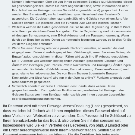
können), Informationen über die von Ihnen gelesenen Beiträge (zur Markierung dieser
als gelesen/ungelesen; sofern Sie nicht angemeldet sind) sowie Informationen über
Ihre Teilnahme an Umfragen (sofern Sie nicht angemeldet sind) gespeichert. Ferner
werden Ihre Benutzer-ID, ein Authentifizierungsschlüssel und eine Session-ID
gespeichert. Die Cookies haben standardmäßig eine Gültigkeit von einem Jahr. Alle
Cookies können Sie jederzeit über die Funktion „Alle Cookies löschen“ löschen.
Weiterhin werden die Daten gespeichert, die Sie bei der Registrierung, in Ihrem Profil
oder Ihrem persönlichem Bereich angeben. Für die Registrierung sind mindestens ein
eindeutiger Benutzername, eine E-Mail-Adresse und ein Passwort notwendig. Wenn
durch den Betreiber weitere Daten als notwendig festgelegt wurden, so ist dies für Sie
vor deren Eingabe ersichtlich.
Wenn Sie einen Beitrag oder eine private Nachricht erstellen, so werden die dort
eingegebenen Daten ebenfalls gespeichert. Gleiches gilt, wenn Sie einen Beitrag als
Entwurf zwischenspeichern. In diesen Fällen wird auch Ihre IP-Adresse gespeichert.
Die IP-Adresse wird weiterhin bei folgenden Aktionen gespeichert: Löschen und
Ändern von Beiträgen (dazu zählen Private Nachrichten und Umfragen), Änderungen
an zentralen Profildaten (E-Mail-Adresse, Kontoaktivierung, Benutzer-Passwort) und
gescheiterte Anmeldeversuche. Die von Ihrem Browser übermittelte Browser-
Kennzeichnung (User Agent) wird nur in der „Wer ist online?“-Funktion angezeigt und
nicht dauerhaft gespeichert.
Schließlich erfordern einzelne Funktionen des Boards, dass weitere Daten
gespeichert werden. Dazu gehören Ihr Abstimmungsverhalten bei Umfragen, der
Gelesen-Status von Ihren Beiträgen oder explizit von Ihnen gesetzte Lesezeichen
oder Benachrichtigungsfunktionen.
Ihr Passwort wird mit einer Einwege-Verschlüsselung (Hash) gespeichert, so
dass es sicher ist. Jedoch wird Ihnen empfohlen, dieses Passwort nicht auf
einer Vielzahl von Webseiten zu verwenden. Das Passwort ist Ihr Schlüssel zu
Ihrem Benutzerkonto für das Board, also gehen Sie mit ihm sorgsam um.
Insbesondere wird Sie kein Vertreter des Betreibers, von phpBB Limited oder
ein Dritter berechtigterweise nach Ihrem Passwort fragen. Sollten Sie Ihr