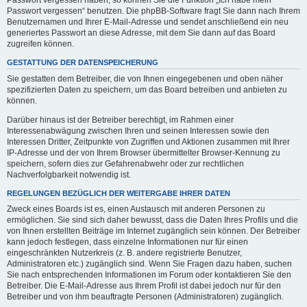
Passwort vergessen haben, so können Sie die Funktion „Ich habe mein
Passwort vergessen“ benutzen. Die phpBB-Software fragt Sie dann nach Ihrem
Benutzernamen und Ihrer E-Mail-Adresse und sendet anschließend ein neu
generiertes Passwort an diese Adresse, mit dem Sie dann auf das Board
zugreifen können.
GESTATTUNG DER DATENSPEICHERUNG
Sie gestatten dem Betreiber, die von Ihnen eingegebenen und oben näher
spezifizierten Daten zu speichern, um das Board betreiben und anbieten zu
können.
Darüber hinaus ist der Betreiber berechtigt, im Rahmen einer
Interessenabwägung zwischen Ihren und seinen Interessen sowie den
Interessen Dritter, Zeitpunkte von Zugriffen und Aktionen zusammen mit Ihrer
IP-Adresse und der von Ihrem Browser übermittelter Browser-Kennung zu
speichern, sofern dies zur Gefahrenabwehr oder zur rechtlichen
Nachverfolgbarkeit notwendig ist.
REGELUNGEN BEZÜGLICH DER WEITERGABE IHRER DATEN
Zweck eines Boards ist es, einen Austausch mit anderen Personen zu
ermöglichen. Sie sind sich daher bewusst, dass die Daten Ihres Profils und die
von Ihnen erstellten Beiträge im Internet zugänglich sein können. Der Betreiber
kann jedoch festlegen, dass einzelne Informationen nur für einen
eingeschränkten Nutzerkreis (z. B. andere registrierte Benutzer,
Administratoren etc.) zugänglich sind. Wenn Sie Fragen dazu haben, suchen
Sie nach entsprechenden Informationen im Forum oder kontaktieren Sie den
Betreiber. Die E-Mail-Adresse aus Ihrem Profil ist dabei jedoch nur für den
Betreiber und von ihm beauftragte Personen (Administratoren) zugänglich.