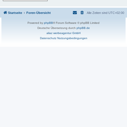
Startseite
Foren-Übersicht
Alle Zeiten sind
UTC+02:00
Powered by
phpBB
® Forum Software © phpBB Limited
Deutsche Übersetzung durch
phpBB.de
aliaz werbeagentur GmbH
Datenschutz
Nutzungsbedingungen