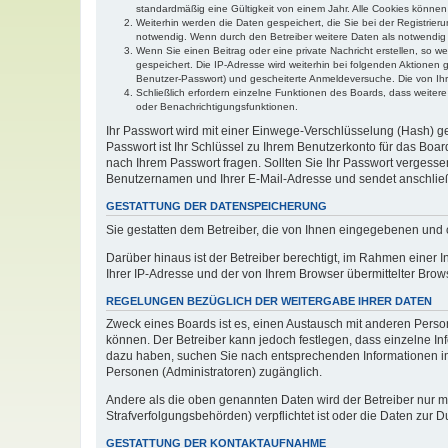
standardmäßig eine Gültigkeit von einem Jahr. Alle Cookies können 
Weiterhin werden die Daten gespeichert, die Sie bei der Registrier
notwendig. Wenn durch den Betreiber weitere Daten als notwendig fe
Wenn Sie einen Beitrag oder eine private Nachricht erstellen, so w
gespeichert. Die IP-Adresse wird weiterhin bei folgenden Aktionen
Benutzer-Passwort) und gescheiterte Anmeldeversuche. Die von Ihre
Schließlich erfordern einzelne Funktionen des Boards, dass weite
oder Benachrichtigungsfunktionen.
Ihr Passwort wird mit einer Einwege-Verschlüsselung (Hash) ge
Passwort ist Ihr Schlüssel zu Ihrem Benutzerkonto für das Boar
nach Ihrem Passwort fragen. Sollten Sie Ihr Passwort vergess
Benutzernamen und Ihrer E-Mail-Adresse und sendet anschließ
GESTATTUNG DER DATENSPEICHERUNG
Sie gestatten dem Betreiber, die von Ihnen eingegebenen und 
Darüber hinaus ist der Betreiber berechtigt, im Rahmen einer
Ihrer IP-Adresse und der von Ihrem Browser übermittelter Brow
REGELUNGEN BEZÜGLICH DER WEITERGABE IHRER DATEN
Zweck eines Boards ist es, einen Austausch mit anderen Persone
können. Der Betreiber kann jedoch festlegen, dass einzelne Inf
dazu haben, suchen Sie nach entsprechenden Informationen im F
Personen (Administratoren) zugänglich.
Andere als die oben genannten Daten wird der Betreiber nur mit
Strafverfolgungsbehörden) verpflichtet ist oder die Daten zur D
GESTATTUNG DER KONTAKTAUFNAHME