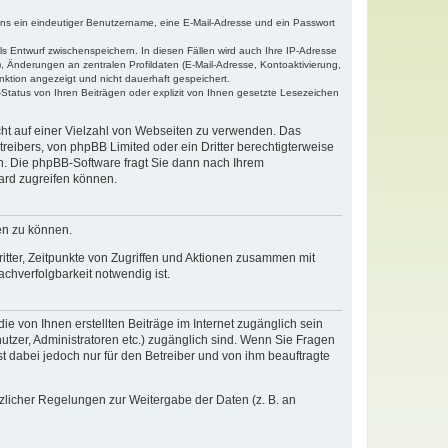
tens ein eindeutiger Benutzername, eine E-Mail-Adresse und ein Passwort
ls Entwurf zwischenspeichern. In diesen Fällen wird auch Ihre IP-Adresse
, Änderungen an zentralen Profildaten (E-Mail-Adresse, Kontoaktivierung,
nktion angezeigt und nicht dauerhaft gespeichert.
Status von Ihren Beiträgen oder explizit von Ihnen gesetzte Lesezeichen
icht auf einer Vielzahl von Webseiten zu verwenden. Das
reibers, von phpBB Limited oder ein Dritter berechtigterweise
n. Die phpBB-Software fragt Sie dann nach Ihrem
ard zugreifen können.
en zu können.
itter, Zeitpunkte von Zugriffen und Aktionen zusammen mit
chverfolgbarkeit notwendig ist.
e von Ihnen erstellten Beiträge im Internet zugänglich sein
nutzer, Administratoren etc.) zugänglich sind. Wenn Sie Fragen
t dabei jedoch nur für den Betreiber und von ihm beauftragte
tzlicher Regelungen zur Weitergabe der Daten (z. B. an