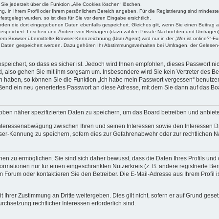
Sie jederzeit über die Funktion „Alle Cookies löschen“ löschen.
ung, in Ihrem Profil oder Ihrem persönlichem Bereich angeben. Für die Registrierung sind mindes
stgelegt wurden, so ist dies für Sie vor deren Eingabe ersichtlich.
erden die dort eingegebenen Daten ebenfalls gespeichert. Gleiches gilt, wenn Sie einen Beitrag a
 gespeichert: Löschen und Ändern von Beiträgen (dazu zählen Private Nachrichten und Umfragen)
m Browser übermittelte Browser-Kennzeichnung (User Agent) wird nur in der „Wer ist online?“-Fu
re Daten gespeichert werden. Dazu gehören Ihr Abstimmungsverhalten bei Umfragen, der Gelesen-
speichert, so dass es sicher ist. Jedoch wird Ihnen empfohlen, dieses Passwort n
d, also gehen Sie mit ihm sorgsam um. Insbesondere wird Sie kein Vertreter des Bet
en haben, so können Sie die Funktion „Ich habe mein Passwort vergessen“ benutze
end ein neu generiertes Passwort an diese Adresse, mit dem Sie dann auf das Bo
oben näher spezifizierten Daten zu speichern, um das Board betreiben und anbiet
 Interessenabwägung zwischen Ihren und seinen Interessen sowie den Interessen Dr
ser-Kennung zu speichern, sofern dies zur Gefahrenabwehr oder zur rechtlichen Na
n zu ermöglichen. Sie sind sich daher bewusst, dass die Daten Ihres Profils und di
ormationen nur für einen eingeschränkten Nutzerkreis (z. B. andere registrierte Be
orum oder kontaktieren Sie den Betreiber. Die E-Mail-Adresse aus Ihrem Profil is
 Ihrer Zustimmung an Dritte weitergeben. Dies gilt nicht, sofern er auf Grund gese
urchsetzung rechtlicher Interessen erforderlich sind.