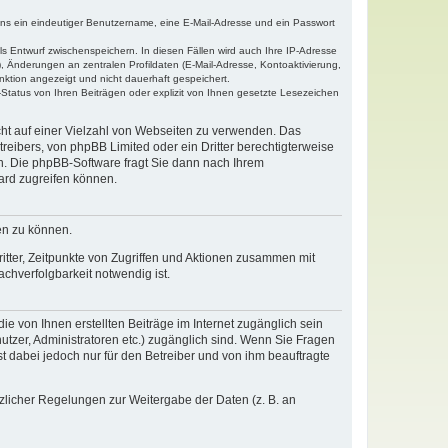
tens ein eindeutiger Benutzername, eine E-Mail-Adresse und ein Passwort
ls Entwurf zwischenspeichern. In diesen Fällen wird auch Ihre IP-Adresse
, Änderungen an zentralen Profildaten (E-Mail-Adresse, Kontoaktivierung,
nktion angezeigt und nicht dauerhaft gespeichert.
Status von Ihren Beiträgen oder explizit von Ihnen gesetzte Lesezeichen
icht auf einer Vielzahl von Webseiten zu verwenden. Das
reibers, von phpBB Limited oder ein Dritter berechtigterweise
n. Die phpBB-Software fragt Sie dann nach Ihrem
ard zugreifen können.
en zu können.
itter, Zeitpunkte von Zugriffen und Aktionen zusammen mit
chverfolgbarkeit notwendig ist.
e von Ihnen erstellten Beiträge im Internet zugänglich sein
nutzer, Administratoren etc.) zugänglich sind. Wenn Sie Fragen
t dabei jedoch nur für den Betreiber und von ihm beauftragte
tzlicher Regelungen zur Weitergabe der Daten (z. B. an