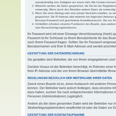
standardmäßig eine Gültigkeit von einem Jahr. Alle Cookies können 
Weiterhin werden die Daten gespeichert, die Sie bei der Registrier
notwendig. Wenn durch den Betreiber weitere Daten als notwendig fe
Wenn Sie einen Beitrag oder eine private Nachricht erstellen, so w
gespeichert. Die IP-Adresse wird weiterhin bei folgenden Aktionen
Benutzer-Passwort) und gescheiterte Anmeldeversuche. Die von Ihre
Schließlich erfordern einzelne Funktionen des Boards, dass weite
oder Benachrichtigungsfunktionen.
Ihr Passwort wird mit einer Einwege-Verschlüsselung (Hash) ge
Passwort ist Ihr Schlüssel zu Ihrem Benutzerkonto für das Boar
nach Ihrem Passwort fragen. Sollten Sie Ihr Passwort vergess
Benutzernamen und Ihrer E-Mail-Adresse und sendet anschließ
GESTATTUNG DER DATENSPEICHERUNG
Sie gestatten dem Betreiber, die von Ihnen eingegebenen und 
Darüber hinaus ist der Betreiber berechtigt, im Rahmen einer
Ihrer IP-Adresse und der von Ihrem Browser übermittelter Brow
REGELUNGEN BEZÜGLICH DER WEITERGABE IHRER DATEN
Zweck eines Boards ist es, einen Austausch mit anderen Persone
können. Der Betreiber kann jedoch festlegen, dass einzelne Inf
dazu haben, suchen Sie nach entsprechenden Informationen im F
Personen (Administratoren) zugänglich.
Andere als die oben genannten Daten wird der Betreiber nur mit
Strafverfolgungsbehörden) verpflichtet ist oder die Daten zur D
GESTATTUNG DER KONTAKTAUFNAHME