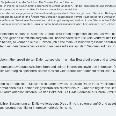
Sie jederzeit über die Funktion „Alle Cookies löschen“ löschen.
ung, in Ihrem Profil oder Ihrem persönlichem Bereich angeben. Für die Registrierung sind mindes
stgelegt wurden, so ist dies für Sie vor deren Eingabe ersichtlich.
erden die dort eingegebenen Daten ebenfalls gespeichert. Gleiches gilt, wenn Sie einen Beitrag a
 gespeichert: Löschen und Ändern von Beiträgen (dazu zählen Private Nachrichten und Umfragen)
m Browser übermittelte Browser-Kennzeichnung (User Agent) wird nur in der „Wer ist online?“-Fu
re Daten gespeichert werden. Dazu gehören Ihr Abstimmungsverhalten bei Umfragen, der Gelesen-
speichert, so dass es sicher ist. Jedoch wird Ihnen empfohlen, dieses Passwort n
d, also gehen Sie mit ihm sorgsam um. Insbesondere wird Sie kein Vertreter des Bet
en haben, so können Sie die Funktion „Ich habe mein Passwort vergessen“ benutze
end ein neu generiertes Passwort an diese Adresse, mit dem Sie dann auf das Bo
oben näher spezifizierten Daten zu speichern, um das Board betreiben und anbiet
 Interessenabwägung zwischen Ihren und seinen Interessen sowie den Interessen Dr
ser-Kennung zu speichern, sofern dies zur Gefahrenabwehr oder zur rechtlichen Na
n zu ermöglichen. Sie sind sich daher bewusst, dass die Daten Ihres Profils und di
ormationen nur für einen eingeschränkten Nutzerkreis (z. B. andere registrierte Be
orum oder kontaktieren Sie den Betreiber. Die E-Mail-Adresse aus Ihrem Profil is
 Ihrer Zustimmung an Dritte weitergeben. Dies gilt nicht, sofern er auf Grund gese
urchsetzung rechtlicher Interessen erforderlich sind.