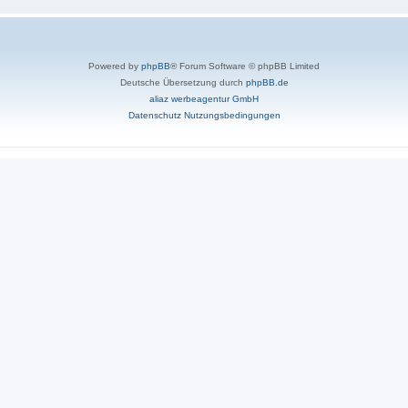
Powered by
phpBB
® Forum Software © phpBB Limited
Deutsche Übersetzung durch
phpBB.de
aliaz werbeagentur GmbH
Datenschutz
Nutzungsbedingungen