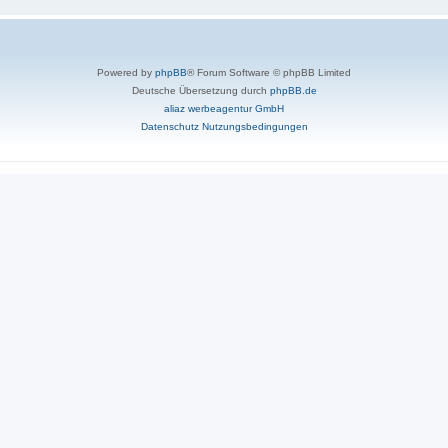
Powered by
phpBB
® Forum Software © phpBB Limited
Deutsche Übersetzung durch
phpBB.de
aliaz werbeagentur GmbH
Datenschutz
Nutzungsbedingungen