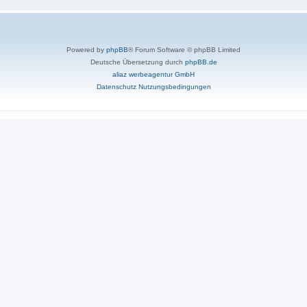
Powered by
phpBB
® Forum Software © phpBB Limited
Deutsche Übersetzung durch
phpBB.de
aliaz werbeagentur GmbH
Datenschutz
Nutzungsbedingungen