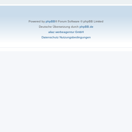
Powered by
phpBB
® Forum Software © phpBB Limited
Deutsche Übersetzung durch
phpBB.de
aliaz werbeagentur GmbH
Datenschutz
Nutzungsbedingungen