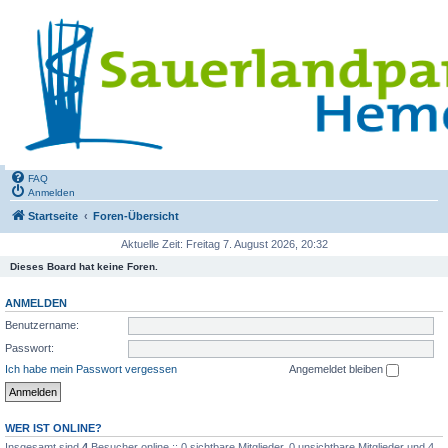
FAQ
Anmelden
Startseite
Foren-Übersicht
Aktuelle Zeit: Freitag 7. August 2026, 20:32
Dieses Board hat keine Foren.
ANMELDEN
Benutzername:
Passwort:
Ich habe mein Passwort vergessen
Angemeldet bleiben
WER IST ONLINE?
Insgesamt sind
4
Besucher online :: 0 sichtbare Mitglieder, 0 unsichtbare Mitglieder und 4