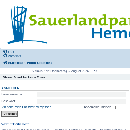
FAQ
Anmelden
Startseite
Foren-Übersicht
Aktuelle Zeit: Donnerstag 6. August 2026, 21:06
Dieses Board hat keine Foren.
ANMELDEN
Benutzername:
Passwort:
Ich habe mein Passwort vergessen
Angemeldet bleiben
WER IST ONLINE?
Insgesamt sind
3
Besucher online :: 0 sichtbare Mitglieder, 0 unsichtbare Mitglieder und 3