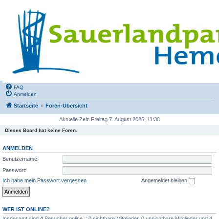
FAQ
Anmelden
Startseite
Foren-Übersicht
Aktuelle Zeit: Freitag 7. August 2026, 11:36
Dieses Board hat keine Foren.
ANMELDEN
Benutzername:
Passwort:
Ich habe mein Passwort vergessen
Angemeldet bleiben
WER IST ONLINE?
Insgesamt sind
4
Besucher online :: 0 sichtbare Mitglieder, 0 unsichtbare Mitglieder und 4