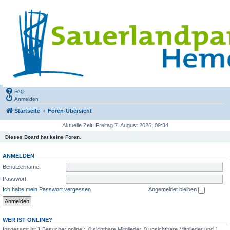
FAQ
Anmelden
Startseite
Foren-Übersicht
Aktuelle Zeit: Freitag 7. August 2026, 09:34
Dieses Board hat keine Foren.
ANMELDEN
Benutzername:
Passwort:
Ich habe mein Passwort vergessen
Angemeldet bleiben
WER IST ONLINE?
Insgesamt ist
1
Besucher online :: 0 sichtbare Mitglieder, 0 unsichtbare Mitglieder und 1