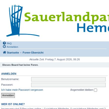
FAQ
Anmelden
Startseite
Foren-Übersicht
Aktuelle Zeit: Freitag 7. August 2026, 06:26
Dieses Board hat keine Foren.
ANMELDEN
Benutzername:
Passwort:
Ich habe mein Passwort vergessen
Angemeldet bleiben
WER IST ONLINE?
Insgesamt sind
2
Besucher online :: 0 sichtbare Mitglieder, 0 unsichtbare Mitglieder und 2