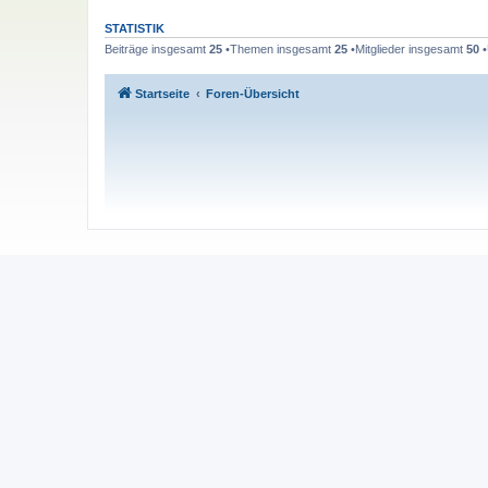
STATISTIK
Beiträge insgesamt
25
•Themen insgesamt
25
•Mitglieder insgesamt
50
•
Startseite
Foren-Übersicht