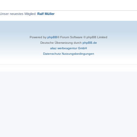
Unser neuestes Mitglied:
Ralf Müller
Powered by
phpBB
® Forum Software © phpBB Limited
Deutsche Übersetzung durch
phpBB.de
aliaz werbeagentur GmbH
Datenschutz
Nutzungsbedingungen