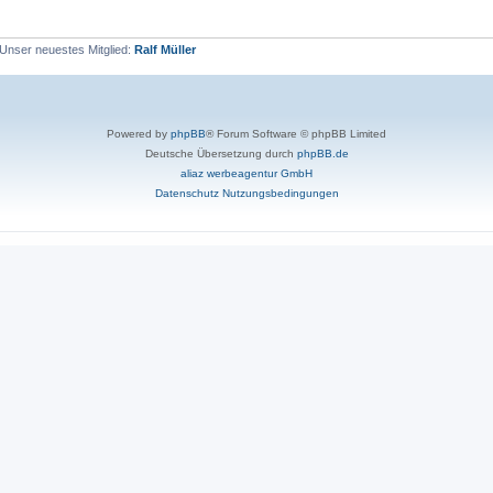
Unser neuestes Mitglied:
Ralf Müller
Powered by
phpBB
® Forum Software © phpBB Limited
Deutsche Übersetzung durch
phpBB.de
aliaz werbeagentur GmbH
Datenschutz
Nutzungsbedingungen