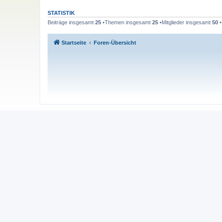
STATISTIK
Beiträge insgesamt
25
•Themen insgesamt
25
•Mitglieder insgesamt
50
•
Startseite
Foren-Übersicht