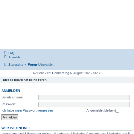
FAQ
Anmelden
Startseite
Foren-Übersicht
Aktuelle Zeit: Donnerstag 6. August 2026, 06:38
Dieses Board hat keine Foren.
ANMELDEN
Benutzername:
Passwort:
Ich habe mein Passwort vergessen
Angemeldet bleiben
WER IST ONLINE?
Insgesamt sind
5
Besucher online :: 0 sichtbare Mitglieder, 0 unsichtbare Mitglieder und 5