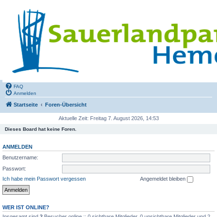
FAQ
Anmelden
Startseite
Foren-Übersicht
Aktuelle Zeit: Freitag 7. August 2026, 14:53
Dieses Board hat keine Foren.
ANMELDEN
Benutzername:
Passwort:
Ich habe mein Passwort vergessen
Angemeldet bleiben
WER IST ONLINE?
Insgesamt sind
2
Besucher online :: 0 sichtbare Mitglieder, 0 unsichtbare Mitglieder und 2