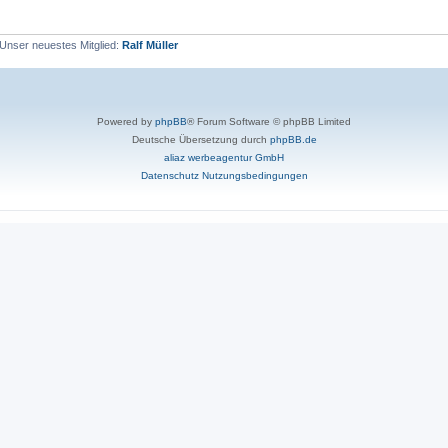
Unser neuestes Mitglied:
Ralf Müller
Powered by
phpBB
® Forum Software © phpBB Limited
Deutsche Übersetzung durch
phpBB.de
aliaz werbeagentur GmbH
Datenschutz
Nutzungsbedingungen