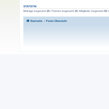
STATISTIK
Beiträge insgesamt
25
•Themen insgesamt
25
•Mitglieder insgesamt
50
•
Startseite
Foren-Übersicht