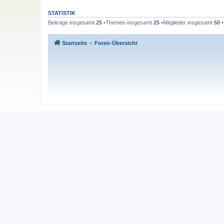
STATISTIK
Beiträge insgesamt
25
•Themen insgesamt
25
•Mitglieder insgesamt
50
•
Startseite
Foren-Übersicht