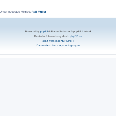
Unser neuestes Mitglied:
Ralf Müller
Powered by
phpBB
® Forum Software © phpBB Limited
Deutsche Übersetzung durch
phpBB.de
aliaz werbeagentur GmbH
Datenschutz
Nutzungsbedingungen