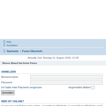
FAQ
Anmelden
Startseite
Foren-Übersicht
Aktuelle Zeit: Montag 10. August 2026, 21:09
Dieses Board hat keine Foren.
ANMELDEN
Benutzername:
Passwort:
Ich habe mein Passwort vergessen
Angemeldet bleiben
WER IST ONLINE?
Insgesamt sind
5
Besucher online :: 0 sichtbare Mitglieder, 0 unsichtbare Mitglieder und 5