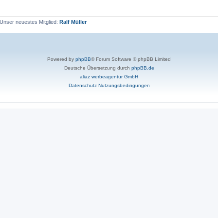
Unser neuestes Mitglied:
Ralf Müller
Powered by
phpBB
® Forum Software © phpBB Limited
Deutsche Übersetzung durch
phpBB.de
aliaz werbeagentur GmbH
Datenschutz
Nutzungsbedingungen