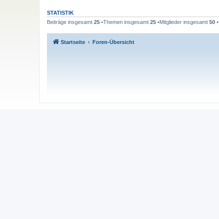
STATISTIK
Beiträge insgesamt
25
•Themen insgesamt
25
•Mitglieder insgesamt
50
•
Startseite
Foren-Übersicht