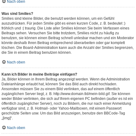
Nach oben
Was sind Smilies?
Smilies sind kleine Bilder, die benutzt werden können, um ein Gefühl
auszudrücken. Für jeden Smilie gibt es einen kurzen Code, z. B. bedeutet :)
fröhlich und :( traurig. Die Liste aller Smilies können Sie beim Verfassen eines
Beitrags sehen. Versuchen Sie bitte trotzdem, Smilies nicht zu häufig zu
benutzen, sie können einen Beitrag schnell unlesbar machen und ein Moderator
könnte deshalb Ihren Beitrag entsprechend überarbeiten oder gar komplett
löschen. Die Board-Administration kann auch die Anzahl der Smilies begrenzen,
die Sie in einem Beitrag benutzen können.
Nach oben
Kann ich Bilder in meine Beiträge einfügen?
Ja, Bilder können in Ihrem Beitrag angezeigt werden. Wenn die Administration
Dateianhänge erlaubt hat, können Sie das Bild auch direkt hochladen.
Ansonsten müssen Sie zu einem Bild verlinken, das auf einem öffentlich
zugänglichen Server liegt, z. B. http://www.domain.tld/mein-bild.gif. Sie können
weder Bilder verlinken, die sich auf Ihrem eigenen PC befinden (außer es ist ein
öffentlich zugänglicher Server), noch zu Bildern, die nur nach einer Anmeldung
verfügbar sind, z. B. Hotmail- oder Yahoo-Mailboxen, mit einem Passwort
geschützte Seiten usw. Um das Bild anzuzeigen, benutze den BBCode-Tag
„[img]“.
Nach oben