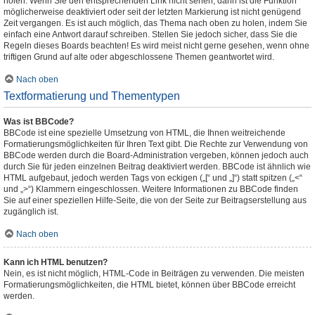
holen. Wenn Sie den entsprechenden Link nicht sehen, dann ist die Funktion
möglicherweise deaktiviert oder seit der letzten Markierung ist nicht genügend
Zeit vergangen. Es ist auch möglich, das Thema nach oben zu holen, indem Sie
einfach eine Antwort darauf schreiben. Stellen Sie jedoch sicher, dass Sie die
Regeln dieses Boards beachten! Es wird meist nicht gerne gesehen, wenn ohne
triftigen Grund auf alte oder abgeschlossene Themen geantwortet wird.
Nach oben
Textformatierung und Thementypen
Was ist BBCode?
BBCode ist eine spezielle Umsetzung von HTML, die Ihnen weitreichende
Formatierungsmöglichkeiten für Ihren Text gibt. Die Rechte zur Verwendung von
BBCode werden durch die Board-Administration vergeben, können jedoch auch
durch Sie für jeden einzelnen Beitrag deaktiviert werden. BBCode ist ähnlich wie
HTML aufgebaut, jedoch werden Tags von eckigen („[“ und „]“) statt spitzen („<“
und „>“) Klammern eingeschlossen. Weitere Informationen zu BBCode finden
Sie auf einer speziellen Hilfe-Seite, die von der Seite zur Beitragserstellung aus
zugänglich ist.
Nach oben
Kann ich HTML benutzen?
Nein, es ist nicht möglich, HTML-Code in Beiträgen zu verwenden. Die meisten
Formatierungsmöglichkeiten, die HTML bietet, können über BBCode erreicht
werden.