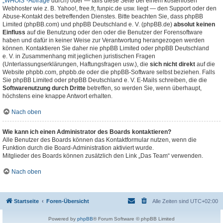
„WHOIS“-Abfrage
durch) oder — falls diese Seite bei einem kostenlosen
Webhoster wie z. B. Yahoo!, free.fr, funpic.de usw. liegt — den Support oder den
Abuse-Kontakt des betreffenden Dienstes. Bitte beachten Sie, dass phpBB
Limited (phpBB.com) und phpBB Deutschland e. V. (phpBB.de)
absolut keinen
Einfluss
auf die Benutzung oder den oder die Benutzer der Forensoftware
haben und dafür in keiner Weise zur Verantwortung herangezogen werden
können. Kontaktieren Sie daher nie phpBB Limited oder phpBB Deutschland
e. V. in Zusammenhang mit jeglichen juristischen Fragen
(Unterlassungserklärungen, Haftungsfragen usw.), die
sich nicht direkt
auf die
Website phpbb.com, phpbb.de oder die phpBB-Software selbst beziehen. Falls
Sie phpBB Limited oder phpBB Deutschland e. V. E-Mails schreiben, die die
Softwarenutzung durch Dritte
betreffen, so werden Sie, wenn überhaupt,
höchstens eine knappe Antwort erhalten.
Nach oben
Wie kann ich einen Administrator des Boards kontaktieren?
Alle Benutzer des Boards können das Kontaktformular nutzen, wenn die
Funktion durch die Board-Administration aktiviert wurde.
Mitglieder des Boards können zusätzlich den Link „Das Team“ verwenden.
Nach oben
Startseite
Foren-Übersicht
Alle Zeiten sind
UTC+02:00
Powered by
phpBB
® Forum Software © phpBB Limited