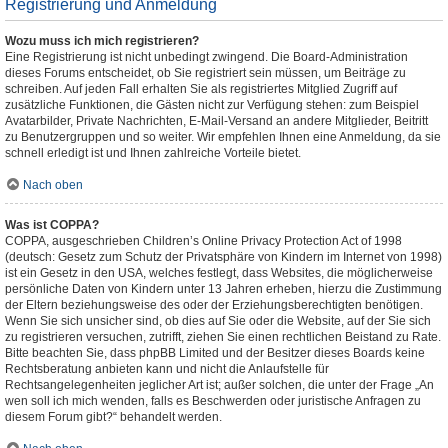
Registrierung und Anmeldung
Wozu muss ich mich registrieren?
Eine Registrierung ist nicht unbedingt zwingend. Die Board-Administration
dieses Forums entscheidet, ob Sie registriert sein müssen, um Beiträge zu
schreiben. Auf jeden Fall erhalten Sie als registriertes Mitglied Zugriff auf
zusätzliche Funktionen, die Gästen nicht zur Verfügung stehen: zum Beispiel
Avatarbilder, Private Nachrichten, E-Mail-Versand an andere Mitglieder, Beitritt
zu Benutzergruppen und so weiter. Wir empfehlen Ihnen eine Anmeldung, da sie
schnell erledigt ist und Ihnen zahlreiche Vorteile bietet.
Nach oben
Was ist COPPA?
COPPA, ausgeschrieben Children’s Online Privacy Protection Act of 1998
(deutsch: Gesetz zum Schutz der Privatsphäre von Kindern im Internet von 1998)
ist ein Gesetz in den USA, welches festlegt, dass Websites, die möglicherweise
persönliche Daten von Kindern unter 13 Jahren erheben, hierzu die Zustimmung
der Eltern beziehungsweise des oder der Erziehungsberechtigten benötigen.
Wenn Sie sich unsicher sind, ob dies auf Sie oder die Website, auf der Sie sich
zu registrieren versuchen, zutrifft, ziehen Sie einen rechtlichen Beistand zu Rate.
Bitte beachten Sie, dass phpBB Limited und der Besitzer dieses Boards keine
Rechtsberatung anbieten kann und nicht die Anlaufstelle für
Rechtsangelegenheiten jeglicher Art ist; außer solchen, die unter der Frage „An
wen soll ich mich wenden, falls es Beschwerden oder juristische Anfragen zu
diesem Forum gibt?“ behandelt werden.