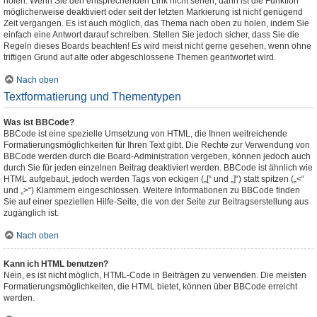
holen. Wenn Sie den entsprechenden Link nicht sehen, dann ist die Funktion
möglicherweise deaktiviert oder seit der letzten Markierung ist nicht genügend
Zeit vergangen. Es ist auch möglich, das Thema nach oben zu holen, indem Sie
einfach eine Antwort darauf schreiben. Stellen Sie jedoch sicher, dass Sie die
Regeln dieses Boards beachten! Es wird meist nicht gerne gesehen, wenn ohne
triftigen Grund auf alte oder abgeschlossene Themen geantwortet wird.
Nach oben
Textformatierung und Thementypen
Was ist BBCode?
BBCode ist eine spezielle Umsetzung von HTML, die Ihnen weitreichende
Formatierungsmöglichkeiten für Ihren Text gibt. Die Rechte zur Verwendung von
BBCode werden durch die Board-Administration vergeben, können jedoch auch
durch Sie für jeden einzelnen Beitrag deaktiviert werden. BBCode ist ähnlich wie
HTML aufgebaut, jedoch werden Tags von eckigen („[“ und „]“) statt spitzen („<“
und „>“) Klammern eingeschlossen. Weitere Informationen zu BBCode finden
Sie auf einer speziellen Hilfe-Seite, die von der Seite zur Beitragserstellung aus
zugänglich ist.
Nach oben
Kann ich HTML benutzen?
Nein, es ist nicht möglich, HTML-Code in Beiträgen zu verwenden. Die meisten
Formatierungsmöglichkeiten, die HTML bietet, können über BBCode erreicht
werden.