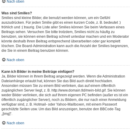
Nach oben
Was sind Smilies?
Smilies sind kleine Bilder, die benutzt werden können, um ein Gefühl
auszudrücken. Für jeden Smilie gibt es einen kurzen Code, z. B. bedeutet :)
fröhlich und :( traurig. Die Liste aller Smilies können Sie beim Verfassen eines
Beitrags sehen. Versuchen Sie bitte trotzdem, Smilies nicht zu häufig zu
benutzen, sie können einen Beitrag schnell unlesbar machen und ein Moderator
könnte deshalb Ihren Beitrag entsprechend überarbeiten oder gar komplett
löschen. Die Board-Administration kann auch die Anzahl der Smilies begrenzen,
die Sie in einem Beitrag benutzen können.
Nach oben
Kann ich Bilder in meine Beiträge einfügen?
Ja, Bilder können in Ihrem Beitrag angezeigt werden. Wenn die Administration
Dateianhänge erlaubt hat, können Sie das Bild auch direkt hochladen.
Ansonsten müssen Sie zu einem Bild verlinken, das auf einem öffentlich
zugänglichen Server liegt, z. B. http://www.domain.tld/mein-bild.gif. Sie können
weder Bilder verlinken, die sich auf Ihrem eigenen PC befinden (außer es ist ein
öffentlich zugänglicher Server), noch zu Bildern, die nur nach einer Anmeldung
verfügbar sind, z. B. Hotmail- oder Yahoo-Mailboxen, mit einem Passwort
geschützte Seiten usw. Um das Bild anzuzeigen, benutze den BBCode-Tag
„[img]“.
Nach oben