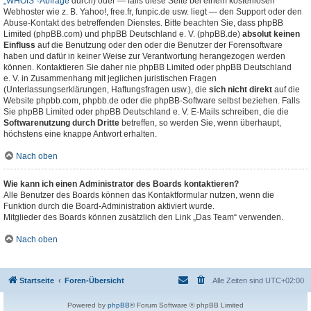
„WHOIS“-Abfrage
durch) oder — falls diese Seite bei einem kostenlosen
Webhoster wie z. B. Yahoo!, free.fr, funpic.de usw. liegt — den Support oder den
Abuse-Kontakt des betreffenden Dienstes. Bitte beachten Sie, dass phpBB
Limited (phpBB.com) und phpBB Deutschland e. V. (phpBB.de)
absolut keinen
Einfluss
auf die Benutzung oder den oder die Benutzer der Forensoftware
haben und dafür in keiner Weise zur Verantwortung herangezogen werden
können. Kontaktieren Sie daher nie phpBB Limited oder phpBB Deutschland
e. V. in Zusammenhang mit jeglichen juristischen Fragen
(Unterlassungserklärungen, Haftungsfragen usw.), die
sich nicht direkt
auf die
Website phpbb.com, phpbb.de oder die phpBB-Software selbst beziehen. Falls
Sie phpBB Limited oder phpBB Deutschland e. V. E-Mails schreiben, die die
Softwarenutzung durch Dritte
betreffen, so werden Sie, wenn überhaupt,
höchstens eine knappe Antwort erhalten.
Nach oben
Wie kann ich einen Administrator des Boards kontaktieren?
Alle Benutzer des Boards können das Kontaktformular nutzen, wenn die
Funktion durch die Board-Administration aktiviert wurde.
Mitglieder des Boards können zusätzlich den Link „Das Team“ verwenden.
Nach oben
Startseite
Foren-Übersicht
Alle Zeiten sind
UTC+02:00
Powered by
phpBB
® Forum Software © phpBB Limited