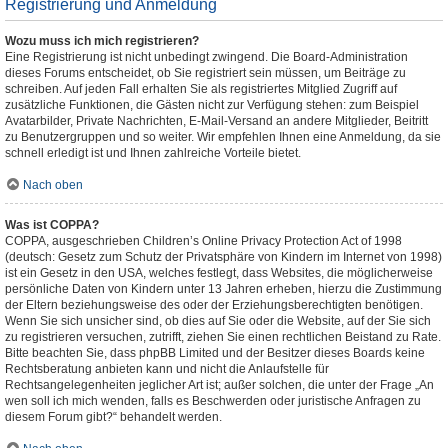
Registrierung und Anmeldung
Wozu muss ich mich registrieren?
Eine Registrierung ist nicht unbedingt zwingend. Die Board-Administration
dieses Forums entscheidet, ob Sie registriert sein müssen, um Beiträge zu
schreiben. Auf jeden Fall erhalten Sie als registriertes Mitglied Zugriff auf
zusätzliche Funktionen, die Gästen nicht zur Verfügung stehen: zum Beispiel
Avatarbilder, Private Nachrichten, E-Mail-Versand an andere Mitglieder, Beitritt
zu Benutzergruppen und so weiter. Wir empfehlen Ihnen eine Anmeldung, da sie
schnell erledigt ist und Ihnen zahlreiche Vorteile bietet.
Nach oben
Was ist COPPA?
COPPA, ausgeschrieben Children’s Online Privacy Protection Act of 1998
(deutsch: Gesetz zum Schutz der Privatsphäre von Kindern im Internet von 1998)
ist ein Gesetz in den USA, welches festlegt, dass Websites, die möglicherweise
persönliche Daten von Kindern unter 13 Jahren erheben, hierzu die Zustimmung
der Eltern beziehungsweise des oder der Erziehungsberechtigten benötigen.
Wenn Sie sich unsicher sind, ob dies auf Sie oder die Website, auf der Sie sich
zu registrieren versuchen, zutrifft, ziehen Sie einen rechtlichen Beistand zu Rate.
Bitte beachten Sie, dass phpBB Limited und der Besitzer dieses Boards keine
Rechtsberatung anbieten kann und nicht die Anlaufstelle für
Rechtsangelegenheiten jeglicher Art ist; außer solchen, die unter der Frage „An
wen soll ich mich wenden, falls es Beschwerden oder juristische Anfragen zu
diesem Forum gibt?“ behandelt werden.