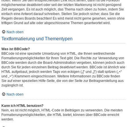
holen. Wenn Sie den entsprechenden Link nicht sehen, dann ist die Funktion
möglicherweise deaktiviert oder seit der letzten Markierung ist nicht genügend
Zeit vergangen. Es ist auch möglich, das Thema nach oben zu holen, indem Sie
einfach eine Antwort darauf schreiben. Stellen Sie jedoch sicher, dass Sie die
Regeln dieses Boards beachten! Es wird meist nicht gerne gesehen, wenn ohne
triftigen Grund auf alte oder abgeschlossene Themen geantwortet wird.
Nach oben
Textformatierung und Thementypen
Was ist BBCode?
BBCode ist eine spezielle Umsetzung von HTML, die Ihnen weitreichende
Formatierungsmöglichkeiten für Ihren Text gibt. Die Rechte zur Verwendung von
BBCode werden durch die Board-Administration vergeben, können jedoch auch
durch Sie für jeden einzelnen Beitrag deaktiviert werden. BBCode ist ähnlich wie
HTML aufgebaut, jedoch werden Tags von eckigen („[“ und „]“) statt spitzen („<“
und „>“) Klammern eingeschlossen. Weitere Informationen zu BBCode finden
Sie auf einer speziellen Hilfe-Seite, die von der Seite zur Beitragserstellung aus
zugänglich ist.
Nach oben
Kann ich HTML benutzen?
Nein, es ist nicht möglich, HTML-Code in Beiträgen zu verwenden. Die meisten
Formatierungsmöglichkeiten, die HTML bietet, können über BBCode erreicht
werden.