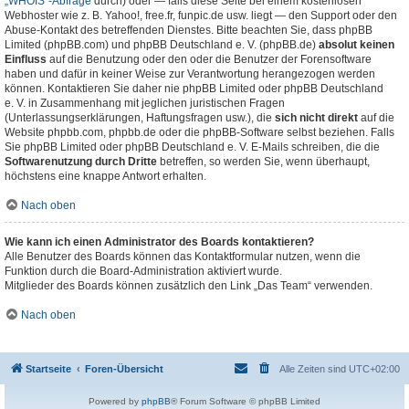
„WHOIS“-Abfrage
durch) oder — falls diese Seite bei einem kostenlosen
Webhoster wie z. B. Yahoo!, free.fr, funpic.de usw. liegt — den Support oder den
Abuse-Kontakt des betreffenden Dienstes. Bitte beachten Sie, dass phpBB
Limited (phpBB.com) und phpBB Deutschland e. V. (phpBB.de)
absolut keinen
Einfluss
auf die Benutzung oder den oder die Benutzer der Forensoftware
haben und dafür in keiner Weise zur Verantwortung herangezogen werden
können. Kontaktieren Sie daher nie phpBB Limited oder phpBB Deutschland
e. V. in Zusammenhang mit jeglichen juristischen Fragen
(Unterlassungserklärungen, Haftungsfragen usw.), die
sich nicht direkt
auf die
Website phpbb.com, phpbb.de oder die phpBB-Software selbst beziehen. Falls
Sie phpBB Limited oder phpBB Deutschland e. V. E-Mails schreiben, die die
Softwarenutzung durch Dritte
betreffen, so werden Sie, wenn überhaupt,
höchstens eine knappe Antwort erhalten.
Nach oben
Wie kann ich einen Administrator des Boards kontaktieren?
Alle Benutzer des Boards können das Kontaktformular nutzen, wenn die
Funktion durch die Board-Administration aktiviert wurde.
Mitglieder des Boards können zusätzlich den Link „Das Team“ verwenden.
Nach oben
Startseite
Foren-Übersicht
Alle Zeiten sind
UTC+02:00
Powered by
phpBB
® Forum Software © phpBB Limited