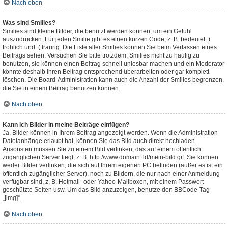
Nach oben
Was sind Smilies?
Smilies sind kleine Bilder, die benutzt werden können, um ein Gefühl
auszudrücken. Für jeden Smilie gibt es einen kurzen Code, z. B. bedeutet :)
fröhlich und :( traurig. Die Liste aller Smilies können Sie beim Verfassen eines
Beitrags sehen. Versuchen Sie bitte trotzdem, Smilies nicht zu häufig zu
benutzen, sie können einen Beitrag schnell unlesbar machen und ein Moderator
könnte deshalb Ihren Beitrag entsprechend überarbeiten oder gar komplett
löschen. Die Board-Administration kann auch die Anzahl der Smilies begrenzen,
die Sie in einem Beitrag benutzen können.
Nach oben
Kann ich Bilder in meine Beiträge einfügen?
Ja, Bilder können in Ihrem Beitrag angezeigt werden. Wenn die Administration
Dateianhänge erlaubt hat, können Sie das Bild auch direkt hochladen.
Ansonsten müssen Sie zu einem Bild verlinken, das auf einem öffentlich
zugänglichen Server liegt, z. B. http://www.domain.tld/mein-bild.gif. Sie können
weder Bilder verlinken, die sich auf Ihrem eigenen PC befinden (außer es ist ein
öffentlich zugänglicher Server), noch zu Bildern, die nur nach einer Anmeldung
verfügbar sind, z. B. Hotmail- oder Yahoo-Mailboxen, mit einem Passwort
geschützte Seiten usw. Um das Bild anzuzeigen, benutze den BBCode-Tag
„[img]“.
Nach oben