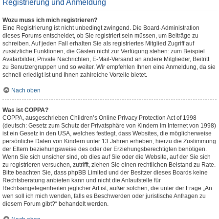
Registrierung und Anmeldung
Wozu muss ich mich registrieren?
Eine Registrierung ist nicht unbedingt zwingend. Die Board-Administration
dieses Forums entscheidet, ob Sie registriert sein müssen, um Beiträge zu
schreiben. Auf jeden Fall erhalten Sie als registriertes Mitglied Zugriff auf
zusätzliche Funktionen, die Gästen nicht zur Verfügung stehen: zum Beispiel
Avatarbilder, Private Nachrichten, E-Mail-Versand an andere Mitglieder, Beitritt
zu Benutzergruppen und so weiter. Wir empfehlen Ihnen eine Anmeldung, da sie
schnell erledigt ist und Ihnen zahlreiche Vorteile bietet.
Nach oben
Was ist COPPA?
COPPA, ausgeschrieben Children’s Online Privacy Protection Act of 1998
(deutsch: Gesetz zum Schutz der Privatsphäre von Kindern im Internet von 1998)
ist ein Gesetz in den USA, welches festlegt, dass Websites, die möglicherweise
persönliche Daten von Kindern unter 13 Jahren erheben, hierzu die Zustimmung
der Eltern beziehungsweise des oder der Erziehungsberechtigten benötigen.
Wenn Sie sich unsicher sind, ob dies auf Sie oder die Website, auf der Sie sich
zu registrieren versuchen, zutrifft, ziehen Sie einen rechtlichen Beistand zu Rate.
Bitte beachten Sie, dass phpBB Limited und der Besitzer dieses Boards keine
Rechtsberatung anbieten kann und nicht die Anlaufstelle für
Rechtsangelegenheiten jeglicher Art ist; außer solchen, die unter der Frage „An
wen soll ich mich wenden, falls es Beschwerden oder juristische Anfragen zu
diesem Forum gibt?“ behandelt werden.