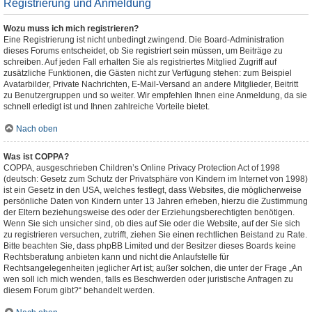
Registrierung und Anmeldung
Wozu muss ich mich registrieren?
Eine Registrierung ist nicht unbedingt zwingend. Die Board-Administration
dieses Forums entscheidet, ob Sie registriert sein müssen, um Beiträge zu
schreiben. Auf jeden Fall erhalten Sie als registriertes Mitglied Zugriff auf
zusätzliche Funktionen, die Gästen nicht zur Verfügung stehen: zum Beispiel
Avatarbilder, Private Nachrichten, E-Mail-Versand an andere Mitglieder, Beitritt
zu Benutzergruppen und so weiter. Wir empfehlen Ihnen eine Anmeldung, da sie
schnell erledigt ist und Ihnen zahlreiche Vorteile bietet.
Nach oben
Was ist COPPA?
COPPA, ausgeschrieben Children’s Online Privacy Protection Act of 1998
(deutsch: Gesetz zum Schutz der Privatsphäre von Kindern im Internet von 1998)
ist ein Gesetz in den USA, welches festlegt, dass Websites, die möglicherweise
persönliche Daten von Kindern unter 13 Jahren erheben, hierzu die Zustimmung
der Eltern beziehungsweise des oder der Erziehungsberechtigten benötigen.
Wenn Sie sich unsicher sind, ob dies auf Sie oder die Website, auf der Sie sich
zu registrieren versuchen, zutrifft, ziehen Sie einen rechtlichen Beistand zu Rate.
Bitte beachten Sie, dass phpBB Limited und der Besitzer dieses Boards keine
Rechtsberatung anbieten kann und nicht die Anlaufstelle für
Rechtsangelegenheiten jeglicher Art ist; außer solchen, die unter der Frage „An
wen soll ich mich wenden, falls es Beschwerden oder juristische Anfragen zu
diesem Forum gibt?“ behandelt werden.