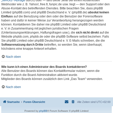
„WHOIS“-Abfrage
durch) oder — falls diese Seite bei einem kostenlosen
Webhoster wie z. B. Yahoo!, free.fr, funpic.de usw. liegt — den Support oder den
Abuse-Kontakt des betreffenden Dienstes. Bitte beachten Sie, dass phpBB
Limited (phpBB.com) und phpBB Deutschland e. V. (phpBB.de)
absolut keinen
Einfluss
auf die Benutzung oder den oder die Benutzer der Forensoftware
haben und dafür in keiner Weise zur Verantwortung herangezogen werden
können. Kontaktieren Sie daher nie phpBB Limited oder phpBB Deutschland
e. V. in Zusammenhang mit jeglichen juristischen Fragen
(Unterlassungserklärungen, Haftungsfragen usw.), die
sich nicht direkt
auf die
Website phpbb.com, phpbb.de oder die phpBB-Software selbst beziehen. Falls
Sie phpBB Limited oder phpBB Deutschland e. V. E-Mails schreiben, die die
Softwarenutzung durch Dritte
betreffen, so werden Sie, wenn überhaupt,
höchstens eine knappe Antwort erhalten.
Nach oben
Wie kann ich einen Administrator des Boards kontaktieren?
Alle Benutzer des Boards können das Kontaktformular nutzen, wenn die
Funktion durch die Board-Administration aktiviert wurde.
Mitglieder des Boards können zusätzlich den Link „Das Team“ verwenden.
Nach oben
Startseite
Foren-Übersicht
Alle Zeiten sind
UTC+02:00
Powered by
phpBB
® Forum Software © phpBB Limited