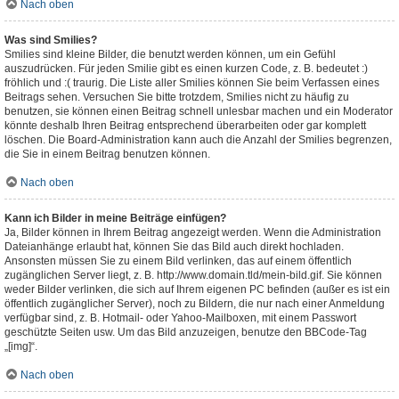
Nach oben
Was sind Smilies?
Smilies sind kleine Bilder, die benutzt werden können, um ein Gefühl
auszudrücken. Für jeden Smilie gibt es einen kurzen Code, z. B. bedeutet :)
fröhlich und :( traurig. Die Liste aller Smilies können Sie beim Verfassen eines
Beitrags sehen. Versuchen Sie bitte trotzdem, Smilies nicht zu häufig zu
benutzen, sie können einen Beitrag schnell unlesbar machen und ein Moderator
könnte deshalb Ihren Beitrag entsprechend überarbeiten oder gar komplett
löschen. Die Board-Administration kann auch die Anzahl der Smilies begrenzen,
die Sie in einem Beitrag benutzen können.
Nach oben
Kann ich Bilder in meine Beiträge einfügen?
Ja, Bilder können in Ihrem Beitrag angezeigt werden. Wenn die Administration
Dateianhänge erlaubt hat, können Sie das Bild auch direkt hochladen.
Ansonsten müssen Sie zu einem Bild verlinken, das auf einem öffentlich
zugänglichen Server liegt, z. B. http://www.domain.tld/mein-bild.gif. Sie können
weder Bilder verlinken, die sich auf Ihrem eigenen PC befinden (außer es ist ein
öffentlich zugänglicher Server), noch zu Bildern, die nur nach einer Anmeldung
verfügbar sind, z. B. Hotmail- oder Yahoo-Mailboxen, mit einem Passwort
geschützte Seiten usw. Um das Bild anzuzeigen, benutze den BBCode-Tag
„[img]“.
Nach oben