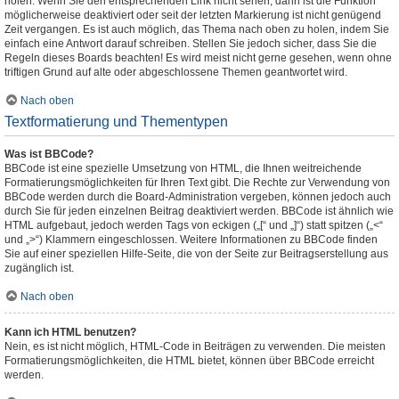
holen. Wenn Sie den entsprechenden Link nicht sehen, dann ist die Funktion
möglicherweise deaktiviert oder seit der letzten Markierung ist nicht genügend
Zeit vergangen. Es ist auch möglich, das Thema nach oben zu holen, indem Sie
einfach eine Antwort darauf schreiben. Stellen Sie jedoch sicher, dass Sie die
Regeln dieses Boards beachten! Es wird meist nicht gerne gesehen, wenn ohne
triftigen Grund auf alte oder abgeschlossene Themen geantwortet wird.
Nach oben
Textformatierung und Thementypen
Was ist BBCode?
BBCode ist eine spezielle Umsetzung von HTML, die Ihnen weitreichende
Formatierungsmöglichkeiten für Ihren Text gibt. Die Rechte zur Verwendung von
BBCode werden durch die Board-Administration vergeben, können jedoch auch
durch Sie für jeden einzelnen Beitrag deaktiviert werden. BBCode ist ähnlich wie
HTML aufgebaut, jedoch werden Tags von eckigen („[“ und „]“) statt spitzen („<“
und „>“) Klammern eingeschlossen. Weitere Informationen zu BBCode finden
Sie auf einer speziellen Hilfe-Seite, die von der Seite zur Beitragserstellung aus
zugänglich ist.
Nach oben
Kann ich HTML benutzen?
Nein, es ist nicht möglich, HTML-Code in Beiträgen zu verwenden. Die meisten
Formatierungsmöglichkeiten, die HTML bietet, können über BBCode erreicht
werden.