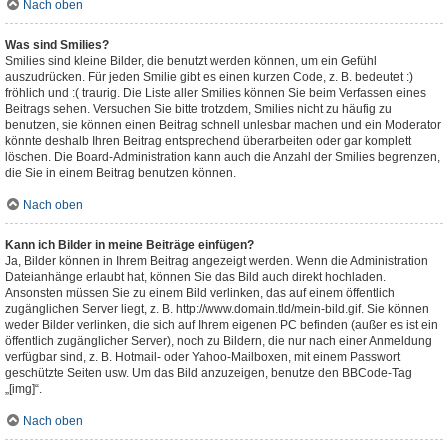
Nach oben
Was sind Smilies?
Smilies sind kleine Bilder, die benutzt werden können, um ein Gefühl
auszudrücken. Für jeden Smilie gibt es einen kurzen Code, z. B. bedeutet :)
fröhlich und :( traurig. Die Liste aller Smilies können Sie beim Verfassen eines
Beitrags sehen. Versuchen Sie bitte trotzdem, Smilies nicht zu häufig zu
benutzen, sie können einen Beitrag schnell unlesbar machen und ein Moderator
könnte deshalb Ihren Beitrag entsprechend überarbeiten oder gar komplett
löschen. Die Board-Administration kann auch die Anzahl der Smilies begrenzen,
die Sie in einem Beitrag benutzen können.
Nach oben
Kann ich Bilder in meine Beiträge einfügen?
Ja, Bilder können in Ihrem Beitrag angezeigt werden. Wenn die Administration
Dateianhänge erlaubt hat, können Sie das Bild auch direkt hochladen.
Ansonsten müssen Sie zu einem Bild verlinken, das auf einem öffentlich
zugänglichen Server liegt, z. B. http://www.domain.tld/mein-bild.gif. Sie können
weder Bilder verlinken, die sich auf Ihrem eigenen PC befinden (außer es ist ein
öffentlich zugänglicher Server), noch zu Bildern, die nur nach einer Anmeldung
verfügbar sind, z. B. Hotmail- oder Yahoo-Mailboxen, mit einem Passwort
geschützte Seiten usw. Um das Bild anzuzeigen, benutze den BBCode-Tag
„[img]“.
Nach oben