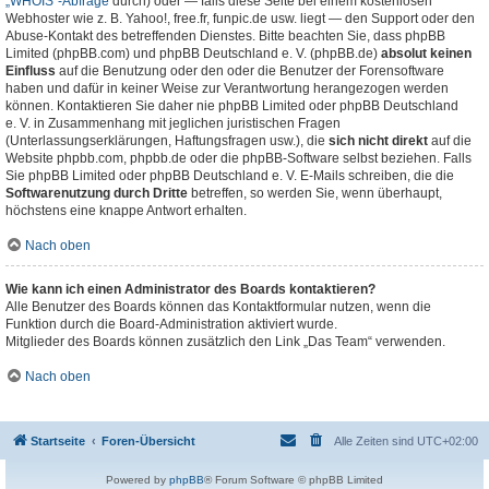
„WHOIS“-Abfrage
durch) oder — falls diese Seite bei einem kostenlosen
Webhoster wie z. B. Yahoo!, free.fr, funpic.de usw. liegt — den Support oder den
Abuse-Kontakt des betreffenden Dienstes. Bitte beachten Sie, dass phpBB
Limited (phpBB.com) und phpBB Deutschland e. V. (phpBB.de)
absolut keinen
Einfluss
auf die Benutzung oder den oder die Benutzer der Forensoftware
haben und dafür in keiner Weise zur Verantwortung herangezogen werden
können. Kontaktieren Sie daher nie phpBB Limited oder phpBB Deutschland
e. V. in Zusammenhang mit jeglichen juristischen Fragen
(Unterlassungserklärungen, Haftungsfragen usw.), die
sich nicht direkt
auf die
Website phpbb.com, phpbb.de oder die phpBB-Software selbst beziehen. Falls
Sie phpBB Limited oder phpBB Deutschland e. V. E-Mails schreiben, die die
Softwarenutzung durch Dritte
betreffen, so werden Sie, wenn überhaupt,
höchstens eine knappe Antwort erhalten.
Nach oben
Wie kann ich einen Administrator des Boards kontaktieren?
Alle Benutzer des Boards können das Kontaktformular nutzen, wenn die
Funktion durch die Board-Administration aktiviert wurde.
Mitglieder des Boards können zusätzlich den Link „Das Team“ verwenden.
Nach oben
Startseite
Foren-Übersicht
Alle Zeiten sind
UTC+02:00
Powered by
phpBB
® Forum Software © phpBB Limited