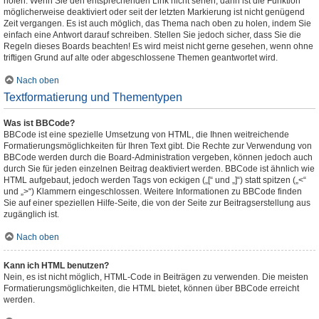
holen. Wenn Sie den entsprechenden Link nicht sehen, dann ist die Funktion
möglicherweise deaktiviert oder seit der letzten Markierung ist nicht genügend
Zeit vergangen. Es ist auch möglich, das Thema nach oben zu holen, indem Sie
einfach eine Antwort darauf schreiben. Stellen Sie jedoch sicher, dass Sie die
Regeln dieses Boards beachten! Es wird meist nicht gerne gesehen, wenn ohne
triftigen Grund auf alte oder abgeschlossene Themen geantwortet wird.
Nach oben
Textformatierung und Thementypen
Was ist BBCode?
BBCode ist eine spezielle Umsetzung von HTML, die Ihnen weitreichende
Formatierungsmöglichkeiten für Ihren Text gibt. Die Rechte zur Verwendung von
BBCode werden durch die Board-Administration vergeben, können jedoch auch
durch Sie für jeden einzelnen Beitrag deaktiviert werden. BBCode ist ähnlich wie
HTML aufgebaut, jedoch werden Tags von eckigen („[“ und „]“) statt spitzen („<“
und „>“) Klammern eingeschlossen. Weitere Informationen zu BBCode finden
Sie auf einer speziellen Hilfe-Seite, die von der Seite zur Beitragserstellung aus
zugänglich ist.
Nach oben
Kann ich HTML benutzen?
Nein, es ist nicht möglich, HTML-Code in Beiträgen zu verwenden. Die meisten
Formatierungsmöglichkeiten, die HTML bietet, können über BBCode erreicht
werden.