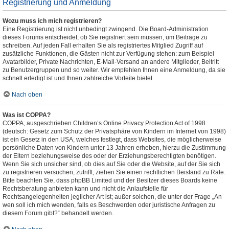
Registrierung und Anmeldung
Wozu muss ich mich registrieren?
Eine Registrierung ist nicht unbedingt zwingend. Die Board-Administration
dieses Forums entscheidet, ob Sie registriert sein müssen, um Beiträge zu
schreiben. Auf jeden Fall erhalten Sie als registriertes Mitglied Zugriff auf
zusätzliche Funktionen, die Gästen nicht zur Verfügung stehen: zum Beispiel
Avatarbilder, Private Nachrichten, E-Mail-Versand an andere Mitglieder, Beitritt
zu Benutzergruppen und so weiter. Wir empfehlen Ihnen eine Anmeldung, da sie
schnell erledigt ist und Ihnen zahlreiche Vorteile bietet.
Nach oben
Was ist COPPA?
COPPA, ausgeschrieben Children’s Online Privacy Protection Act of 1998
(deutsch: Gesetz zum Schutz der Privatsphäre von Kindern im Internet von 1998)
ist ein Gesetz in den USA, welches festlegt, dass Websites, die möglicherweise
persönliche Daten von Kindern unter 13 Jahren erheben, hierzu die Zustimmung
der Eltern beziehungsweise des oder der Erziehungsberechtigten benötigen.
Wenn Sie sich unsicher sind, ob dies auf Sie oder die Website, auf der Sie sich
zu registrieren versuchen, zutrifft, ziehen Sie einen rechtlichen Beistand zu Rate.
Bitte beachten Sie, dass phpBB Limited und der Besitzer dieses Boards keine
Rechtsberatung anbieten kann und nicht die Anlaufstelle für
Rechtsangelegenheiten jeglicher Art ist; außer solchen, die unter der Frage „An
wen soll ich mich wenden, falls es Beschwerden oder juristische Anfragen zu
diesem Forum gibt?“ behandelt werden.