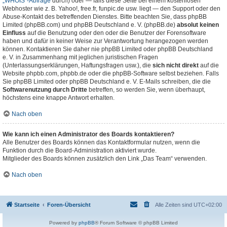
„WHOIS“-Abfrage
durch) oder — falls diese Seite bei einem kostenlosen
Webhoster wie z. B. Yahoo!, free.fr, funpic.de usw. liegt — den Support oder den
Abuse-Kontakt des betreffenden Dienstes. Bitte beachten Sie, dass phpBB
Limited (phpBB.com) und phpBB Deutschland e. V. (phpBB.de)
absolut keinen
Einfluss
auf die Benutzung oder den oder die Benutzer der Forensoftware
haben und dafür in keiner Weise zur Verantwortung herangezogen werden
können. Kontaktieren Sie daher nie phpBB Limited oder phpBB Deutschland
e. V. in Zusammenhang mit jeglichen juristischen Fragen
(Unterlassungserklärungen, Haftungsfragen usw.), die
sich nicht direkt
auf die
Website phpbb.com, phpbb.de oder die phpBB-Software selbst beziehen. Falls
Sie phpBB Limited oder phpBB Deutschland e. V. E-Mails schreiben, die die
Softwarenutzung durch Dritte
betreffen, so werden Sie, wenn überhaupt,
höchstens eine knappe Antwort erhalten.
Nach oben
Wie kann ich einen Administrator des Boards kontaktieren?
Alle Benutzer des Boards können das Kontaktformular nutzen, wenn die
Funktion durch die Board-Administration aktiviert wurde.
Mitglieder des Boards können zusätzlich den Link „Das Team“ verwenden.
Nach oben
Startseite
Foren-Übersicht
Alle Zeiten sind
UTC+02:00
Powered by
phpBB
® Forum Software © phpBB Limited