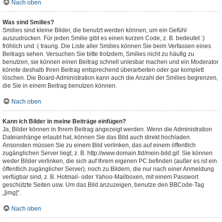
Nach oben
Was sind Smilies?
Smilies sind kleine Bilder, die benutzt werden können, um ein Gefühl
auszudrücken. Für jeden Smilie gibt es einen kurzen Code, z. B. bedeutet :)
fröhlich und :( traurig. Die Liste aller Smilies können Sie beim Verfassen eines
Beitrags sehen. Versuchen Sie bitte trotzdem, Smilies nicht zu häufig zu
benutzen, sie können einen Beitrag schnell unlesbar machen und ein Moderator
könnte deshalb Ihren Beitrag entsprechend überarbeiten oder gar komplett
löschen. Die Board-Administration kann auch die Anzahl der Smilies begrenzen,
die Sie in einem Beitrag benutzen können.
Nach oben
Kann ich Bilder in meine Beiträge einfügen?
Ja, Bilder können in Ihrem Beitrag angezeigt werden. Wenn die Administration
Dateianhänge erlaubt hat, können Sie das Bild auch direkt hochladen.
Ansonsten müssen Sie zu einem Bild verlinken, das auf einem öffentlich
zugänglichen Server liegt, z. B. http://www.domain.tld/mein-bild.gif. Sie können
weder Bilder verlinken, die sich auf Ihrem eigenen PC befinden (außer es ist ein
öffentlich zugänglicher Server), noch zu Bildern, die nur nach einer Anmeldung
verfügbar sind, z. B. Hotmail- oder Yahoo-Mailboxen, mit einem Passwort
geschützte Seiten usw. Um das Bild anzuzeigen, benutze den BBCode-Tag
„[img]“.
Nach oben