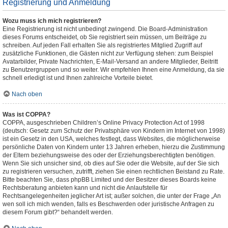
Registrierung und Anmeldung
Wozu muss ich mich registrieren?
Eine Registrierung ist nicht unbedingt zwingend. Die Board-Administration
dieses Forums entscheidet, ob Sie registriert sein müssen, um Beiträge zu
schreiben. Auf jeden Fall erhalten Sie als registriertes Mitglied Zugriff auf
zusätzliche Funktionen, die Gästen nicht zur Verfügung stehen: zum Beispiel
Avatarbilder, Private Nachrichten, E-Mail-Versand an andere Mitglieder, Beitritt
zu Benutzergruppen und so weiter. Wir empfehlen Ihnen eine Anmeldung, da sie
schnell erledigt ist und Ihnen zahlreiche Vorteile bietet.
Nach oben
Was ist COPPA?
COPPA, ausgeschrieben Children’s Online Privacy Protection Act of 1998
(deutsch: Gesetz zum Schutz der Privatsphäre von Kindern im Internet von 1998)
ist ein Gesetz in den USA, welches festlegt, dass Websites, die möglicherweise
persönliche Daten von Kindern unter 13 Jahren erheben, hierzu die Zustimmung
der Eltern beziehungsweise des oder der Erziehungsberechtigten benötigen.
Wenn Sie sich unsicher sind, ob dies auf Sie oder die Website, auf der Sie sich
zu registrieren versuchen, zutrifft, ziehen Sie einen rechtlichen Beistand zu Rate.
Bitte beachten Sie, dass phpBB Limited und der Besitzer dieses Boards keine
Rechtsberatung anbieten kann und nicht die Anlaufstelle für
Rechtsangelegenheiten jeglicher Art ist; außer solchen, die unter der Frage „An
wen soll ich mich wenden, falls es Beschwerden oder juristische Anfragen zu
diesem Forum gibt?“ behandelt werden.