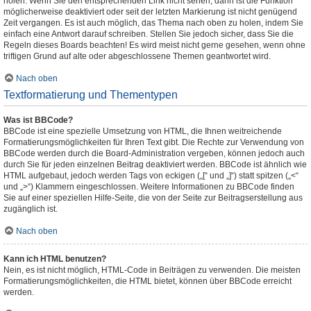
holen. Wenn Sie den entsprechenden Link nicht sehen, dann ist die Funktion
möglicherweise deaktiviert oder seit der letzten Markierung ist nicht genügend
Zeit vergangen. Es ist auch möglich, das Thema nach oben zu holen, indem Sie
einfach eine Antwort darauf schreiben. Stellen Sie jedoch sicher, dass Sie die
Regeln dieses Boards beachten! Es wird meist nicht gerne gesehen, wenn ohne
triftigen Grund auf alte oder abgeschlossene Themen geantwortet wird.
Nach oben
Textformatierung und Thementypen
Was ist BBCode?
BBCode ist eine spezielle Umsetzung von HTML, die Ihnen weitreichende
Formatierungsmöglichkeiten für Ihren Text gibt. Die Rechte zur Verwendung von
BBCode werden durch die Board-Administration vergeben, können jedoch auch
durch Sie für jeden einzelnen Beitrag deaktiviert werden. BBCode ist ähnlich wie
HTML aufgebaut, jedoch werden Tags von eckigen („[“ und „]“) statt spitzen („<“
und „>“) Klammern eingeschlossen. Weitere Informationen zu BBCode finden
Sie auf einer speziellen Hilfe-Seite, die von der Seite zur Beitragserstellung aus
zugänglich ist.
Nach oben
Kann ich HTML benutzen?
Nein, es ist nicht möglich, HTML-Code in Beiträgen zu verwenden. Die meisten
Formatierungsmöglichkeiten, die HTML bietet, können über BBCode erreicht
werden.