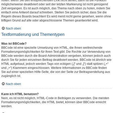
holen. Wenn Sie den entsprechenden Link nicht sehen, dann ist die Funktion
möglicherweise deaktiviert oder seit der letzten Markierung ist nicht genügend
Zeit vergangen. Es ist auch möglich, das Thema nach oben zu holen, indem Sie
einfach eine Antwort darauf schreiben. Stellen Sie jedoch sicher, dass Sie die
Regeln dieses Boards beachten! Es wird meist nicht gerne gesehen, wenn ohne
triftigen Grund auf alte oder abgeschlossene Themen geantwortet wird.
Nach oben
Textformatierung und Thementypen
Was ist BBCode?
BBCode ist eine spezielle Umsetzung von HTML, die Ihnen weitreichende
Formatierungsmöglichkeiten für Ihren Text gibt. Die Rechte zur Verwendung von
BBCode werden durch die Board-Administration vergeben, können jedoch auch
durch Sie für jeden einzelnen Beitrag deaktiviert werden. BBCode ist ähnlich wie
HTML aufgebaut, jedoch werden Tags von eckigen („[“ und „]“) statt spitzen („<“
und „>“) Klammern eingeschlossen. Weitere Informationen zu BBCode finden
Sie auf einer speziellen Hilfe-Seite, die von der Seite zur Beitragserstellung aus
zugänglich ist.
Nach oben
Kann ich HTML benutzen?
Nein, es ist nicht möglich, HTML-Code in Beiträgen zu verwenden. Die meisten
Formatierungsmöglichkeiten, die HTML bietet, können über BBCode erreicht
werden.