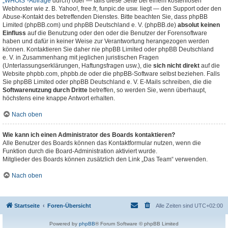
„WHOIS“-Abfrage
durch) oder — falls diese Seite bei einem kostenlosen
Webhoster wie z. B. Yahoo!, free.fr, funpic.de usw. liegt — den Support oder den
Abuse-Kontakt des betreffenden Dienstes. Bitte beachten Sie, dass phpBB
Limited (phpBB.com) und phpBB Deutschland e. V. (phpBB.de)
absolut keinen
Einfluss
auf die Benutzung oder den oder die Benutzer der Forensoftware
haben und dafür in keiner Weise zur Verantwortung herangezogen werden
können. Kontaktieren Sie daher nie phpBB Limited oder phpBB Deutschland
e. V. in Zusammenhang mit jeglichen juristischen Fragen
(Unterlassungserklärungen, Haftungsfragen usw.), die
sich nicht direkt
auf die
Website phpbb.com, phpbb.de oder die phpBB-Software selbst beziehen. Falls
Sie phpBB Limited oder phpBB Deutschland e. V. E-Mails schreiben, die die
Softwarenutzung durch Dritte
betreffen, so werden Sie, wenn überhaupt,
höchstens eine knappe Antwort erhalten.
Nach oben
Wie kann ich einen Administrator des Boards kontaktieren?
Alle Benutzer des Boards können das Kontaktformular nutzen, wenn die
Funktion durch die Board-Administration aktiviert wurde.
Mitglieder des Boards können zusätzlich den Link „Das Team“ verwenden.
Nach oben
Startseite
Foren-Übersicht
Alle Zeiten sind
UTC+02:00
Powered by
phpBB
® Forum Software © phpBB Limited