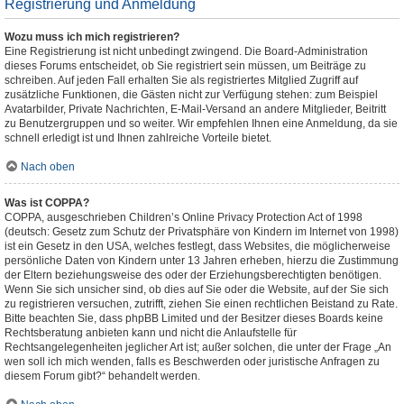
Registrierung und Anmeldung
Wozu muss ich mich registrieren?
Eine Registrierung ist nicht unbedingt zwingend. Die Board-Administration
dieses Forums entscheidet, ob Sie registriert sein müssen, um Beiträge zu
schreiben. Auf jeden Fall erhalten Sie als registriertes Mitglied Zugriff auf
zusätzliche Funktionen, die Gästen nicht zur Verfügung stehen: zum Beispiel
Avatarbilder, Private Nachrichten, E-Mail-Versand an andere Mitglieder, Beitritt
zu Benutzergruppen und so weiter. Wir empfehlen Ihnen eine Anmeldung, da sie
schnell erledigt ist und Ihnen zahlreiche Vorteile bietet.
Nach oben
Was ist COPPA?
COPPA, ausgeschrieben Children’s Online Privacy Protection Act of 1998
(deutsch: Gesetz zum Schutz der Privatsphäre von Kindern im Internet von 1998)
ist ein Gesetz in den USA, welches festlegt, dass Websites, die möglicherweise
persönliche Daten von Kindern unter 13 Jahren erheben, hierzu die Zustimmung
der Eltern beziehungsweise des oder der Erziehungsberechtigten benötigen.
Wenn Sie sich unsicher sind, ob dies auf Sie oder die Website, auf der Sie sich
zu registrieren versuchen, zutrifft, ziehen Sie einen rechtlichen Beistand zu Rate.
Bitte beachten Sie, dass phpBB Limited und der Besitzer dieses Boards keine
Rechtsberatung anbieten kann und nicht die Anlaufstelle für
Rechtsangelegenheiten jeglicher Art ist; außer solchen, die unter der Frage „An
wen soll ich mich wenden, falls es Beschwerden oder juristische Anfragen zu
diesem Forum gibt?“ behandelt werden.