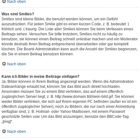
Nach oben
Was sind Smilies?
Smilies sind kleine Bilder, die benutzt werden können, um ein Gefühl
auszudrücken. Für jeden Smilie gibt es einen kurzen Code, z. B. bedeutet :)
fröhlich und :( traurig. Die Liste aller Smilies können Sie beim Verfassen eines
Beitrags sehen. Versuchen Sie bitte trotzdem, Smilies nicht zu häufig zu
benutzen, sie können einen Beitrag schnell unlesbar machen und ein Moderator
könnte deshalb Ihren Beitrag entsprechend überarbeiten oder gar komplett
löschen. Die Board-Administration kann auch die Anzahl der Smilies begrenzen,
die Sie in einem Beitrag benutzen können.
Nach oben
Kann ich Bilder in meine Beiträge einfügen?
Ja, Bilder können in Ihrem Beitrag angezeigt werden. Wenn die Administration
Dateianhänge erlaubt hat, können Sie das Bild auch direkt hochladen.
Ansonsten müssen Sie zu einem Bild verlinken, das auf einem öffentlich
zugänglichen Server liegt, z. B. http://www.domain.tld/mein-bild.gif. Sie können
weder Bilder verlinken, die sich auf Ihrem eigenen PC befinden (außer es ist ein
öffentlich zugänglicher Server), noch zu Bildern, die nur nach einer Anmeldung
verfügbar sind, z. B. Hotmail- oder Yahoo-Mailboxen, mit einem Passwort
geschützte Seiten usw. Um das Bild anzuzeigen, benutze den BBCode-Tag
„[img]“.
Nach oben