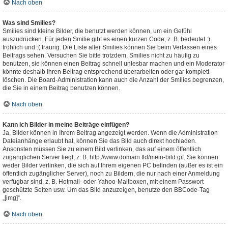
Nach oben
Was sind Smilies?
Smilies sind kleine Bilder, die benutzt werden können, um ein Gefühl
auszudrücken. Für jeden Smilie gibt es einen kurzen Code, z. B. bedeutet :)
fröhlich und :( traurig. Die Liste aller Smilies können Sie beim Verfassen eines
Beitrags sehen. Versuchen Sie bitte trotzdem, Smilies nicht zu häufig zu
benutzen, sie können einen Beitrag schnell unlesbar machen und ein Moderator
könnte deshalb Ihren Beitrag entsprechend überarbeiten oder gar komplett
löschen. Die Board-Administration kann auch die Anzahl der Smilies begrenzen,
die Sie in einem Beitrag benutzen können.
Nach oben
Kann ich Bilder in meine Beiträge einfügen?
Ja, Bilder können in Ihrem Beitrag angezeigt werden. Wenn die Administration
Dateianhänge erlaubt hat, können Sie das Bild auch direkt hochladen.
Ansonsten müssen Sie zu einem Bild verlinken, das auf einem öffentlich
zugänglichen Server liegt, z. B. http://www.domain.tld/mein-bild.gif. Sie können
weder Bilder verlinken, die sich auf Ihrem eigenen PC befinden (außer es ist ein
öffentlich zugänglicher Server), noch zu Bildern, die nur nach einer Anmeldung
verfügbar sind, z. B. Hotmail- oder Yahoo-Mailboxen, mit einem Passwort
geschützte Seiten usw. Um das Bild anzuzeigen, benutze den BBCode-Tag
„[img]“.
Nach oben