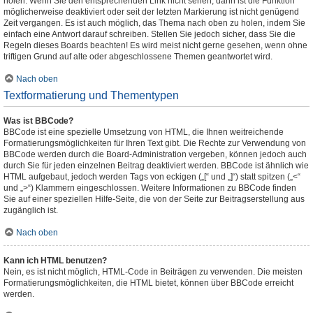
holen. Wenn Sie den entsprechenden Link nicht sehen, dann ist die Funktion
möglicherweise deaktiviert oder seit der letzten Markierung ist nicht genügend
Zeit vergangen. Es ist auch möglich, das Thema nach oben zu holen, indem Sie
einfach eine Antwort darauf schreiben. Stellen Sie jedoch sicher, dass Sie die
Regeln dieses Boards beachten! Es wird meist nicht gerne gesehen, wenn ohne
triftigen Grund auf alte oder abgeschlossene Themen geantwortet wird.
Nach oben
Textformatierung und Thementypen
Was ist BBCode?
BBCode ist eine spezielle Umsetzung von HTML, die Ihnen weitreichende
Formatierungsmöglichkeiten für Ihren Text gibt. Die Rechte zur Verwendung von
BBCode werden durch die Board-Administration vergeben, können jedoch auch
durch Sie für jeden einzelnen Beitrag deaktiviert werden. BBCode ist ähnlich wie
HTML aufgebaut, jedoch werden Tags von eckigen („[“ und „]“) statt spitzen („<“
und „>“) Klammern eingeschlossen. Weitere Informationen zu BBCode finden
Sie auf einer speziellen Hilfe-Seite, die von der Seite zur Beitragserstellung aus
zugänglich ist.
Nach oben
Kann ich HTML benutzen?
Nein, es ist nicht möglich, HTML-Code in Beiträgen zu verwenden. Die meisten
Formatierungsmöglichkeiten, die HTML bietet, können über BBCode erreicht
werden.