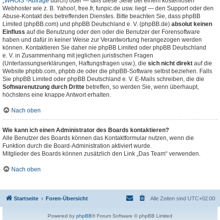
„WHOIS“-Abfrage
durch) oder — falls diese Seite bei einem kostenlosen
Webhoster wie z. B. Yahoo!, free.fr, funpic.de usw. liegt — den Support oder den
Abuse-Kontakt des betreffenden Dienstes. Bitte beachten Sie, dass phpBB
Limited (phpBB.com) und phpBB Deutschland e. V. (phpBB.de)
absolut keinen
Einfluss
auf die Benutzung oder den oder die Benutzer der Forensoftware
haben und dafür in keiner Weise zur Verantwortung herangezogen werden
können. Kontaktieren Sie daher nie phpBB Limited oder phpBB Deutschland
e. V. in Zusammenhang mit jeglichen juristischen Fragen
(Unterlassungserklärungen, Haftungsfragen usw.), die
sich nicht direkt
auf die
Website phpbb.com, phpbb.de oder die phpBB-Software selbst beziehen. Falls
Sie phpBB Limited oder phpBB Deutschland e. V. E-Mails schreiben, die die
Softwarenutzung durch Dritte
betreffen, so werden Sie, wenn überhaupt,
höchstens eine knappe Antwort erhalten.
Nach oben
Wie kann ich einen Administrator des Boards kontaktieren?
Alle Benutzer des Boards können das Kontaktformular nutzen, wenn die
Funktion durch die Board-Administration aktiviert wurde.
Mitglieder des Boards können zusätzlich den Link „Das Team“ verwenden.
Nach oben
Startseite
Foren-Übersicht
Alle Zeiten sind
UTC+02:00
Powered by
phpBB
® Forum Software © phpBB Limited