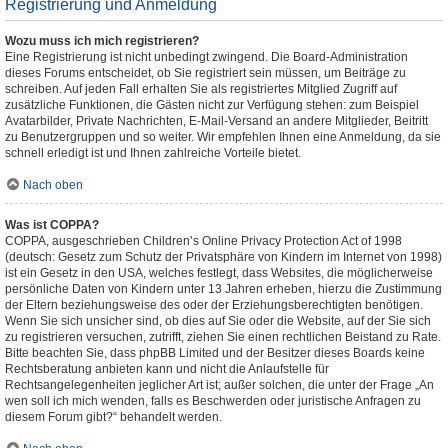
Registrierung und Anmeldung
Wozu muss ich mich registrieren?
Eine Registrierung ist nicht unbedingt zwingend. Die Board-Administration
dieses Forums entscheidet, ob Sie registriert sein müssen, um Beiträge zu
schreiben. Auf jeden Fall erhalten Sie als registriertes Mitglied Zugriff auf
zusätzliche Funktionen, die Gästen nicht zur Verfügung stehen: zum Beispiel
Avatarbilder, Private Nachrichten, E-Mail-Versand an andere Mitglieder, Beitritt
zu Benutzergruppen und so weiter. Wir empfehlen Ihnen eine Anmeldung, da sie
schnell erledigt ist und Ihnen zahlreiche Vorteile bietet.
Nach oben
Was ist COPPA?
COPPA, ausgeschrieben Children’s Online Privacy Protection Act of 1998
(deutsch: Gesetz zum Schutz der Privatsphäre von Kindern im Internet von 1998)
ist ein Gesetz in den USA, welches festlegt, dass Websites, die möglicherweise
persönliche Daten von Kindern unter 13 Jahren erheben, hierzu die Zustimmung
der Eltern beziehungsweise des oder der Erziehungsberechtigten benötigen.
Wenn Sie sich unsicher sind, ob dies auf Sie oder die Website, auf der Sie sich
zu registrieren versuchen, zutrifft, ziehen Sie einen rechtlichen Beistand zu Rate.
Bitte beachten Sie, dass phpBB Limited und der Besitzer dieses Boards keine
Rechtsberatung anbieten kann und nicht die Anlaufstelle für
Rechtsangelegenheiten jeglicher Art ist; außer solchen, die unter der Frage „An
wen soll ich mich wenden, falls es Beschwerden oder juristische Anfragen zu
diesem Forum gibt?“ behandelt werden.